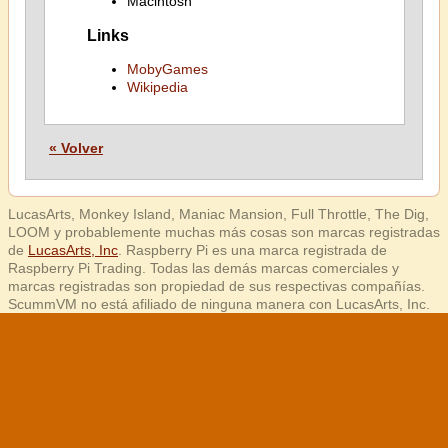
Macintosh
Links
MobyGames
Wikipedia
« Volver
LucasArts, Monkey Island, Maniac Mansion, Full Throttle, The Dig,
LOOM y probablemente muchas más cosas son marcas registradas
de
LucasArts, Inc
. Raspberry Pi es una marca registrada de
Raspberry Pi Trading. Todas las demás marcas comerciales y
marcas registradas son propiedad de sus respectivas compañías.
ScummVM no está afiliado de ninguna manera con LucasArts, Inc.