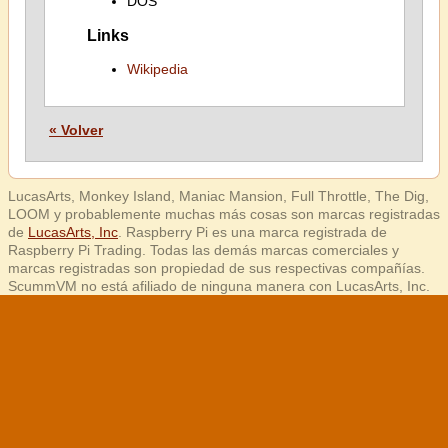
DOS
Links
Wikipedia
« Volver
LucasArts, Monkey Island, Maniac Mansion, Full Throttle, The Dig,
LOOM y probablemente muchas más cosas son marcas registradas
de
LucasArts, Inc
. Raspberry Pi es una marca registrada de
Raspberry Pi Trading. Todas las demás marcas comerciales y
marcas registradas son propiedad de sus respectivas compañías.
ScummVM no está afiliado de ninguna manera con LucasArts, Inc.