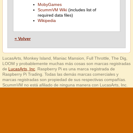
MobyGames
ScummVM Wiki
(includes list of
required data files)
Wikipedia
« Volver
LucasArts, Monkey Island, Maniac Mansion, Full Throttle, The Dig,
LOOM y probablemente muchas más cosas son marcas registradas
de
LucasArts, Inc
. Raspberry Pi es una marca registrada de
Raspberry Pi Trading. Todas las demás marcas comerciales y
marcas registradas son propiedad de sus respectivas compañías.
ScummVM no está afiliado de ninguna manera con LucasArts, Inc.