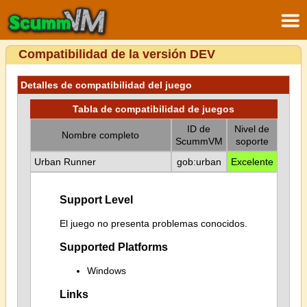
Compatibilidad de la versión DEV
Detalles de compatibilidad del juego
Tabla de compatibilidad de juegos
ID de
Nivel de
Nombre completo
ScummVM
soporte
Urban Runner
gob:urban
Excelente
Support Level
El juego no presenta problemas conocidos.
Supported Platforms
Windows
Links