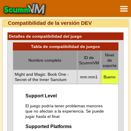
Compatibilidad de la versión DEV
Detalles de compatibilidad del juego
Tabla de compatibilidad de juegos
Nivel
ID de
Nombre completo
de
ScummVM
soporte
Might and Magic: Book One -
mm:mm1
Bueno
Secret of the Inner Sanctum
Support Level
El juego podría tener problemas menores
que no afectan a la experiencia. Se puede
jugar hasta el final.
Supported Platforms