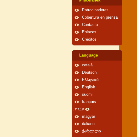
Miscelánea
Patrocinadores
Cobertura en prensa
Contacto
Enlaces
Créditos
Language
català
Deutsch
Ελληνικά
English
suomi
français
עברית
magyar
italiano
ქართული