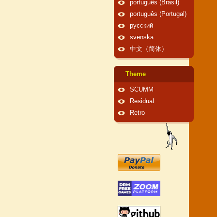
português (Brasil)
português (Portugal)
русский
svenska
中文（简体）
Theme
SCUMM
Residual
Retro