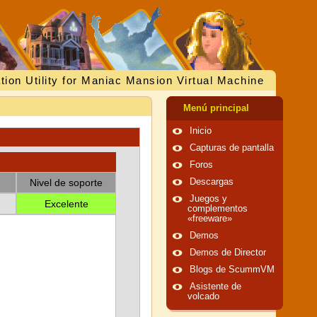
tion Utility for Maniac Mansion Virtual Machine
Menú principal
Inicio
Capturas de pantalla
Foros
Nivel de soporte
Descargas
Juegos y
Excelente
complementos
«freeware»
Demos
Demos de Director
Blogs de ScummVM
Asistente de
volcado