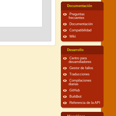
Documentación
Preguntas
frecuentes
Documentación
Compatibilidad
Wiki
Desarrollo
Centro para
desarrolladores
Gestor de fallos
Traducciones
Compilaciones
diarias
GitHub
Buildbot
Referencia de la API