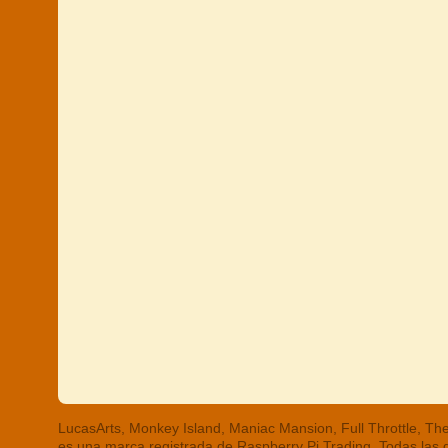
LucasArts, Monkey Island, Maniac Mansion, Full Throttle, 
es una marca registrada de Raspberry Pi Trading. Todas las