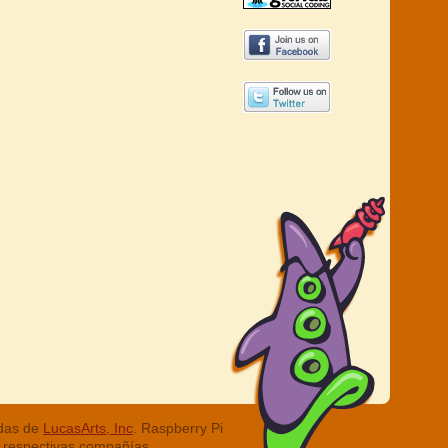
adas de
LucasArts, Inc
. Raspberry Pi
 respectivas compañías.