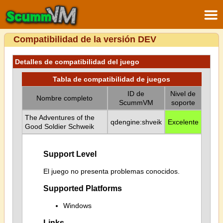
Compatibilidad de la versión DEV
Detalles de compatibilidad del juego
Tabla de compatibilidad de juegos
ID de
Nivel de
Nombre completo
ScummVM
soporte
The Adventures of the
qdengine:shveik
Excelente
Good Soldier Schweik
Support Level
El juego no presenta problemas conocidos.
Supported Platforms
Windows
Links