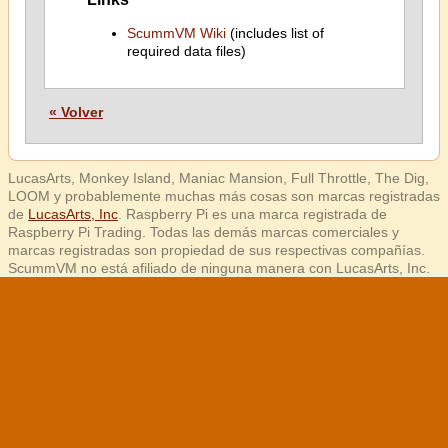
ScummVM Wiki
(includes list of
required data files)
« Volver
LucasArts, Monkey Island, Maniac Mansion, Full Throttle, The Dig,
LOOM y probablemente muchas más cosas son marcas registradas
de
LucasArts, Inc
. Raspberry Pi es una marca registrada de
Raspberry Pi Trading. Todas las demás marcas comerciales y
marcas registradas son propiedad de sus respectivas compañías.
ScummVM no está afiliado de ninguna manera con LucasArts, Inc.