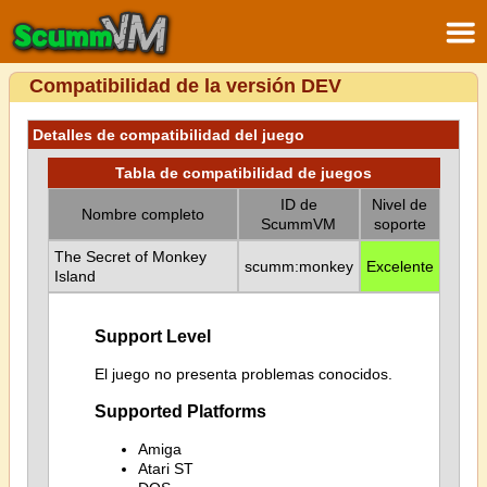
Compatibilidad de la versión DEV
Detalles de compatibilidad del juego
Tabla de compatibilidad de juegos
ID de
Nivel de
Nombre completo
ScummVM
soporte
The Secret of Monkey
scumm:monkey
Excelente
Island
Support Level
El juego no presenta problemas conocidos.
Supported Platforms
Amiga
Atari ST