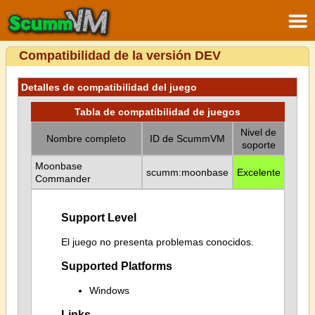
Compatibilidad de la versión DEV
Detalles de compatibilidad del juego
Tabla de compatibilidad de juegos
Nivel de
Nombre completo
ID de ScummVM
soporte
Moonbase
scumm:moonbase
Excelente
Commander
Support Level
El juego no presenta problemas conocidos.
Supported Platforms
Windows
Links