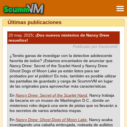
Últimas publicaciones
20 may. 2025
: ¡Dos nuevos misterios de Nancy Drew
resueltos!
Publicado por fracturehill
¿Tenéis ganas de investigar con la detective adolescente
favorita de todos? ¡Estamos encantados de anunciar que
Nancy Drew: Secret of the Scarlet Hand y Nancy Drew:
Ghost Dogs of Moon Lake ya están listos para ser
probados por el público! Es más, también es posible utilizar
las pantallas de guardado y carga de ScummVM en lugar
de las originales para aprovechar más características.
En
Nancy Drew: Secret of the Scarlet Hand
, Nancy trabaja
de becaria en un museo de Washington D.C., donde un
misterioso robo dejará una serie de pistas que os llevarán a
los secretos de varios artefactos mayas.
En
Nancy Drew: Ghost Dogs of Moon Lake
, Nancy acaba
investigando una cabaña embrujada, rodeada de aullidos