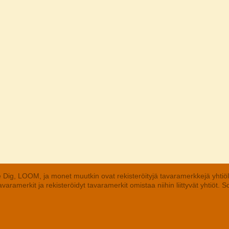
 Dig, LOOM, ja monet muutkin ovat rekisteröityjä tavaramerkkejä yhtiö
aramerkit ja rekisteröidyt tavaramerkit omistaa niihin liittyvät yhtiöt