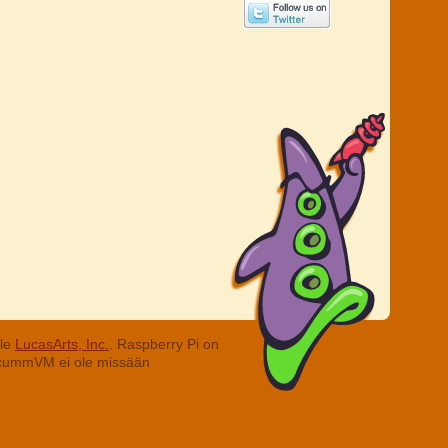
lle
LucasArts, Inc.
. Raspberry Pi on
. ScummVM ei ole missään