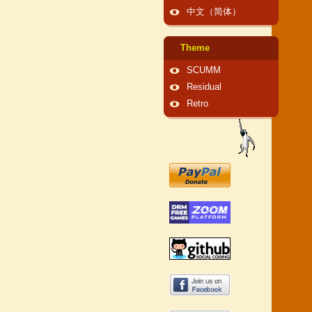
中文（简体）
Theme
SCUMM
Residual
Retro