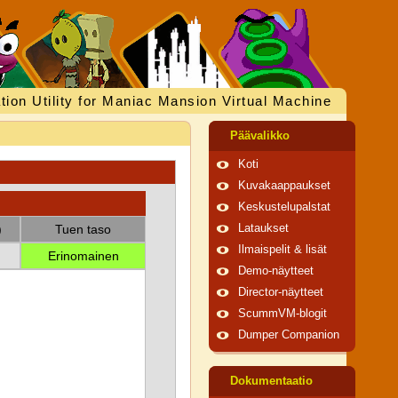
tion Utility for Maniac Mansion Virtual Machine
Päävalikko
Koti
Kuvakaappaukset
Keskustelupalstat
)
Tuen taso
Lataukset
Ilmaispelit & lisät
Erinomainen
Demo-näytteet
Director-näytteet
ScummVM-blogit
Dumper Companion
Dokumentaatio