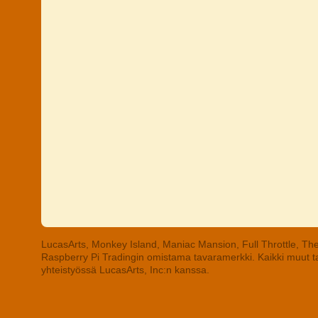
LucasArts, Monkey Island, Maniac Mansion, Full Throttle, The
Raspberry Pi Tradingin omistama tavaramerkki. Kaikki muut tav
yhteistyössä LucasArts, Inc:n kanssa.