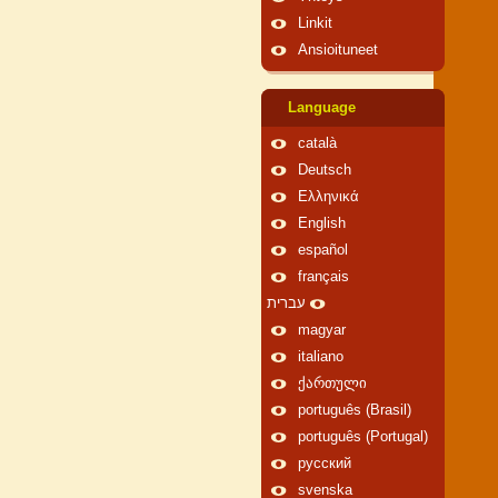
Linkit
Ansioituneet
Language
català
Deutsch
Ελληνικά
English
español
français
עברית
magyar
italiano
ქართული
português (Brasil)
português (Portugal)
русский
svenska