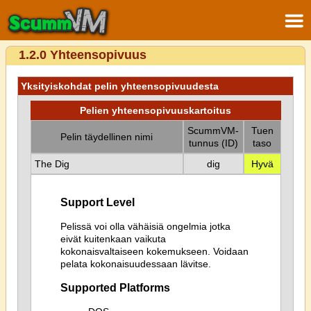
1.2.0 Yhteensopivuus
Yksityiskohdat pelin yhteensopivuudesta
Pelien yhteensopivuuskartoitus
ScummVM-
Tuen
Pelin täydellinen nimi
tunnus (ID)
taso
The Dig
dig
Hyvä
Support Level
Pelissä voi olla vähäisiä ongelmia jotka
eivät kuitenkaan vaikuta
kokonaisvaltaiseen kokemukseen. Voidaan
pelata kokonaisuudessaan lävitse.
Supported Platforms