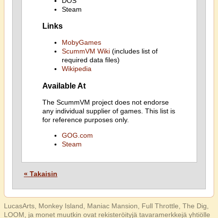
DOS
Steam
Links
MobyGames
ScummVM Wiki
(includes list of
required data files)
Wikipedia
Available At
The ScummVM project does not endorse
any individual supplier of games. This list is
for reference purposes only.
GOG.com
Steam
« Takaisin
LucasArts, Monkey Island, Maniac Mansion, Full Throttle, The Dig,
LOOM, ja monet muutkin ovat rekisteröityjä tavaramerkkejä yhtiölle