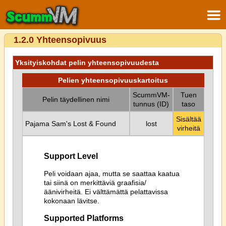
1.2.0 Yhteensopivuus
Yksityiskohdat pelin yhteensopivuudesta
Pelien yhteensopivuuskartoitus
ScummVM-
Tuen
Pelin täydellinen nimi
tunnus (ID)
taso
Sisältää
Pajama Sam's Lost & Found
lost
virheitä
Support Level
Peli voidaan ajaa, mutta se saattaa kaatua
tai siinä on merkittäviä graafisia/
äänivirheitä. Ei välttämättä pelattavissa
kokonaan lävitse.
Supported Platforms