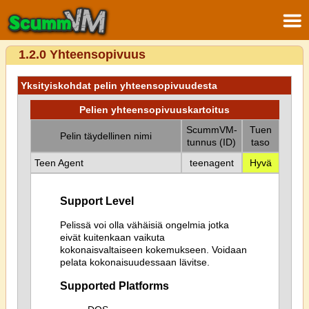
1.2.0 Yhteensopivuus
Yksityiskohdat pelin yhteensopivuudesta
Pelien yhteensopivuuskartoitus
ScummVM-
Tuen
Pelin täydellinen nimi
tunnus (ID)
taso
Teen Agent
teenagent
Hyvä
Support Level
Pelissä voi olla vähäisiä ongelmia jotka
eivät kuitenkaan vaikuta
kokonaisvaltaiseen kokemukseen. Voidaan
pelata kokonaisuudessaan lävitse.
Supported Platforms