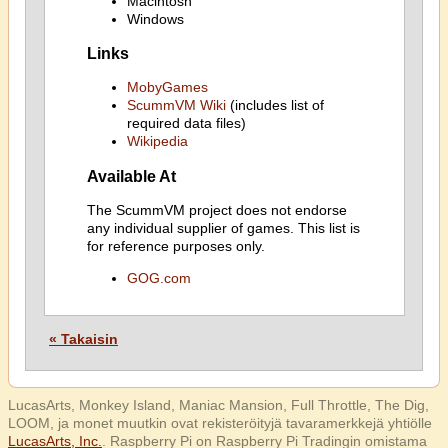
Macintosh
Windows
Links
MobyGames
ScummVM Wiki
(includes list of
required data files)
Wikipedia
Available At
The ScummVM project does not endorse
any individual supplier of games. This list is
for reference purposes only.
GOG.com
« Takaisin
LucasArts, Monkey Island, Maniac Mansion, Full Throttle, The Dig,
LOOM, ja monet muutkin ovat rekisteröityjä tavaramerkkejä yhtiölle
LucasArts, Inc.
. Raspberry Pi on Raspberry Pi Tradingin omistama