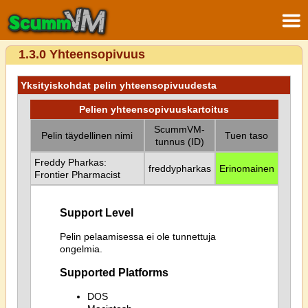
1.3.0 Yhteensopivuus
Yksityiskohdat pelin yhteensopivuudesta
Pelien yhteensopivuuskartoitus
ScummVM-
Pelin täydellinen nimi
Tuen taso
tunnus (ID)
Freddy Pharkas:
freddypharkas
Erinomainen
Frontier Pharmacist
Support Level
Pelin pelaamisessa ei ole tunnettuja
ongelmia.
Supported Platforms
DOS