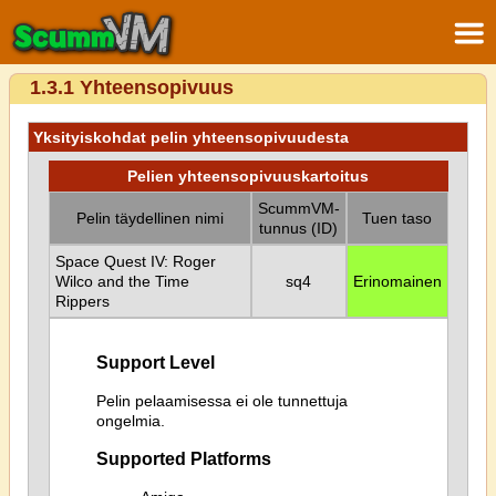
1.3.1 Yhteensopivuus
Yksityiskohdat pelin yhteensopivuudesta
Pelien yhteensopivuuskartoitus
ScummVM-
Pelin täydellinen nimi
Tuen taso
tunnus (ID)
Space Quest IV: Roger
Wilco and the Time
sq4
Erinomainen
Rippers
Support Level
Pelin pelaamisessa ei ole tunnettuja
ongelmia.
Supported Platforms