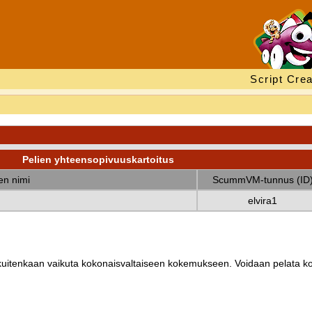
Script Crea
Pelien yhteensopivuuskartoitus
nen nimi
ScummVM-tunnus (ID
elvira1
ät kuitenkaan vaikuta kokonaisvaltaiseen kokemukseen. Voidaan pelata