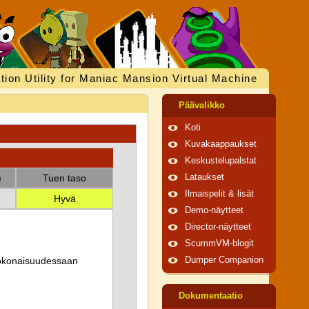
tion Utility for Maniac Mansion Virtual Machine
Päävalikko
Koti
Kuvakaappaukset
Keskustelupalstat
)
Tuen taso
Lataukset
Ilmaispelit & lisät
Hyvä
Demo-näytteet
Director-näytteet
ScummVM-blogit
 kokonaisuudessaan
Dumper Companion
Dokumentaatio