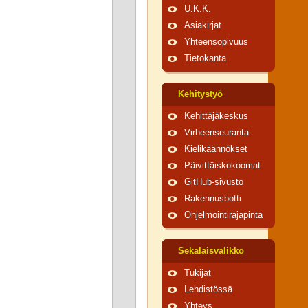
U.K.K.
Asiakirjat
Yhteensopivuus
Tietokanta
Kehitystyö
Kehittäjäkeskus
Virheenseuranta
Kielikäännökset
Päivittäiskokoomat
GitHub-sivusto
Rakennusbotti
Ohjelmointirajapinta
Sekalaisvalikko
Tukijat
Lehdistössä
Yhteys