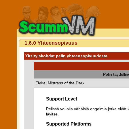
1.6.0 Yhteensopivuus
Yksityiskohdat pelin yhteensopivuudesta
Pelin täydelli
Elvira: Mistress of the Dark
Support Level
Pelissä voi olla vähäisiä ongelmia jotka eiv
lävitse.
Supported Platforms