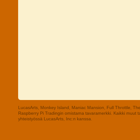
LucasArts, Monkey Island, Maniac Mansion, Full Throttle, The
Raspberry Pi Tradingin omistama tavaramerkki. Kaikki muut tav
yhteistyössä LucasArts, Inc:n kanssa.