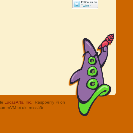
lle
LucasArts, Inc.
. Raspberry Pi on
. ScummVM ei ole missään