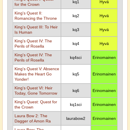
kq1
Hyvä
for the Crown
King's Quest II:
kq2
Hyvä
Romancing the Throne
King's Quest III: To Heir
kq3
Hyvä
Is Human
King's Quest IV: The
kq4
Hyvä
Perils of Rosella
King's Quest IV: The
kq4sci
Erinomainen
Perils of Rosella
King's Quest V: Absence
Makes the Heart Go
kq5
Erinomainen
Yonder!
King's Quest VI: Heir
kq6
Erinomainen
Today, Gone Tomorrow
King's Quest: Quest for
kq1sci
Erinomainen
the Crown
Laura Bow 2: The
laurabow2
Erinomainen
Dagger of Amon Ra
Laura Bow: The