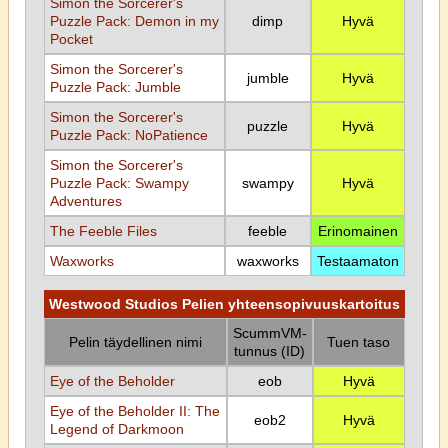
Simon the Sorcerer's
Puzzle Pack: Demon in my
dimp
Hyvä
Pocket
Simon the Sorcerer's
jumble
Hyvä
Puzzle Pack: Jumble
Simon the Sorcerer's
puzzle
Hyvä
Puzzle Pack: NoPatience
Simon the Sorcerer's
Puzzle Pack: Swampy
swampy
Hyvä
Adventures
The Feeble Files
feeble
Erinomainen
Waxworks
waxworks
Testaamaton
Westwood Studios Pelien yhteensopivuuskartoitus
ScummVM-
Pelin täydellinen nimi
Tuen taso
tunnus (ID)
Eye of the Beholder
eob
Hyvä
Eye of the Beholder II: The
eob2
Hyvä
Legend of Darkmoon