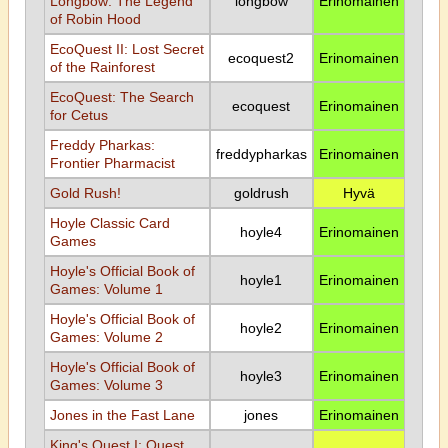
Longbow: The Legend
longbow
Erinomainen
of Robin Hood
EcoQuest II: Lost Secret
ecoquest2
Erinomainen
of the Rainforest
EcoQuest: The Search
ecoquest
Erinomainen
for Cetus
Freddy Pharkas:
freddypharkas
Erinomainen
Frontier Pharmacist
Gold Rush!
goldrush
Hyvä
Hoyle Classic Card
hoyle4
Erinomainen
Games
Hoyle's Official Book of
hoyle1
Erinomainen
Games: Volume 1
Hoyle's Official Book of
hoyle2
Erinomainen
Games: Volume 2
Hoyle's Official Book of
hoyle3
Erinomainen
Games: Volume 3
Jones in the Fast Lane
jones
Erinomainen
King's Quest I: Quest