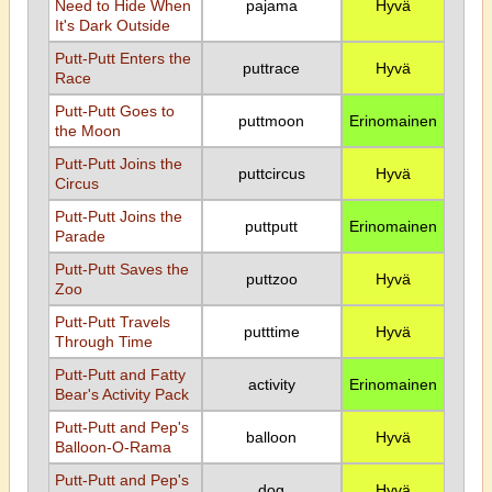
Need to Hide When
pajama
Hyvä
It's Dark Outside
Putt-Putt Enters the
puttrace
Hyvä
Race
Putt-Putt Goes to
puttmoon
Erinomainen
the Moon
Putt-Putt Joins the
puttcircus
Hyvä
Circus
Putt-Putt Joins the
puttputt
Erinomainen
Parade
Putt-Putt Saves the
puttzoo
Hyvä
Zoo
Putt-Putt Travels
putttime
Hyvä
Through Time
Putt-Putt and Fatty
activity
Erinomainen
Bear's Activity Pack
Putt-Putt and Pep's
balloon
Hyvä
Balloon-O-Rama
Putt-Putt and Pep's
dog
Hyvä