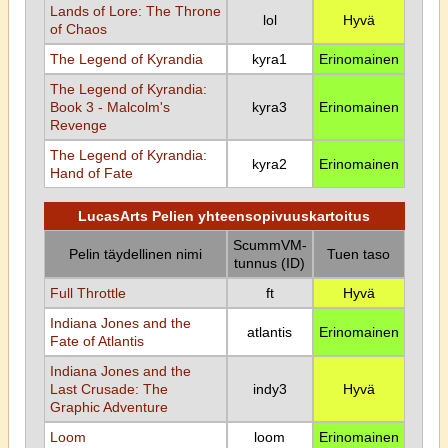
Lands of Lore: The Throne
lol
Hyvä
of Chaos
The Legend of Kyrandia
kyra1
Erinomainen
The Legend of Kyrandia:
Book 3 - Malcolm's
kyra3
Erinomainen
Revenge
The Legend of Kyrandia:
kyra2
Erinomainen
Hand of Fate
LucasArts Pelien yhteensopivuuskartoitus
ScummVM-
Pelin täydellinen nimi
Tuen taso
tunnus (ID)
Full Throttle
ft
Hyvä
Indiana Jones and the
atlantis
Erinomainen
Fate of Atlantis
Indiana Jones and the
Last Crusade: The
indy3
Hyvä
Graphic Adventure
Loom
loom
Erinomainen