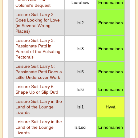
laurabow
Erinomainen
Colonel's Bequest
Leisure Suit Larry 2:
Goes Looking for Love
lsl2
Erinomainen
(in Several Wrong
Places)
Leisure Suit Larry 3:
Passionate Patti in
lsl3
Erinomainen
Pursuit of the Pulsating
Pectorals
Leisure Suit Larry 5:
Passionate Patti Does a
lsl5
Erinomainen
Little Undercover Work
Leisure Suit Larry 6:
lsl6
Erinomainen
Shape Up or Slip Out!
Leisure Suit Larry in the
Land of the Lounge
lsl1
Hyvä
Lizards
Leisure Suit Larry in the
Land of the Lounge
lsl1sci
Erinomainen
Lizards