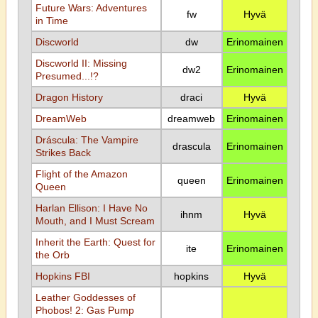
Future Wars: Adventures
fw
Hyvä
in Time
Discworld
dw
Erinomainen
Discworld II: Missing
dw2
Erinomainen
Presumed...!?
Dragon History
draci
Hyvä
DreamWeb
dreamweb
Erinomainen
Dráscula: The Vampire
drascula
Erinomainen
Strikes Back
Flight of the Amazon
queen
Erinomainen
Queen
Harlan Ellison: I Have No
ihnm
Hyvä
Mouth, and I Must Scream
Inherit the Earth: Quest for
ite
Erinomainen
the Orb
Hopkins FBI
hopkins
Hyvä
Leather Goddesses of
Phobos! 2: Gas Pump