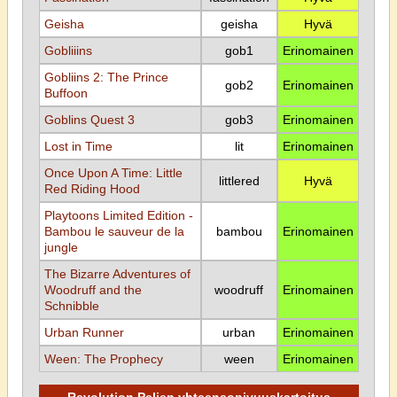
Geisha
geisha
Hyvä
Gobliiins
gob1
Erinomainen
Gobliins 2: The Prince
gob2
Erinomainen
Buffoon
Goblins Quest 3
gob3
Erinomainen
Lost in Time
lit
Erinomainen
Once Upon A Time: Little
littlered
Hyvä
Red Riding Hood
Playtoons Limited Edition -
Bambou le sauveur de la
bambou
Erinomainen
jungle
The Bizarre Adventures of
Woodruff and the
woodruff
Erinomainen
Schnibble
Urban Runner
urban
Erinomainen
Ween: The Prophecy
ween
Erinomainen