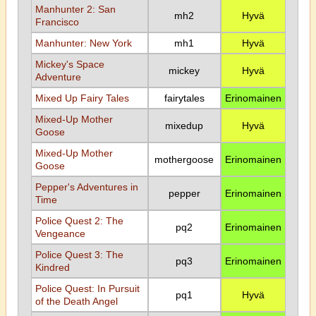
Manhunter 2: San
mh2
Hyvä
Francisco
Manhunter: New York
mh1
Hyvä
Mickey's Space
mickey
Hyvä
Adventure
Mixed Up Fairy Tales
fairytales
Erinomainen
Mixed-Up Mother
mixedup
Hyvä
Goose
Mixed-Up Mother
mothergoose
Erinomainen
Goose
Pepper's Adventures in
pepper
Erinomainen
Time
Police Quest 2: The
pq2
Erinomainen
Vengeance
Police Quest 3: The
pq3
Erinomainen
Kindred
Police Quest: In Pursuit
pq1
Hyvä
of the Death Angel