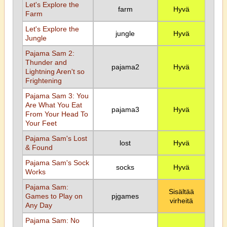
Let's Explore the
farm
Hyvä
Farm
Let's Explore the
jungle
Hyvä
Jungle
Pajama Sam 2:
Thunder and
pajama2
Hyvä
Lightning Aren't so
Frightening
Pajama Sam 3: You
Are What You Eat
pajama3
Hyvä
From Your Head To
Your Feet
Pajama Sam's Lost
lost
Hyvä
& Found
Pajama Sam's Sock
socks
Hyvä
Works
Pajama Sam:
Sisältää
Games to Play on
pjgames
virheitä
Any Day
Pajama Sam: No