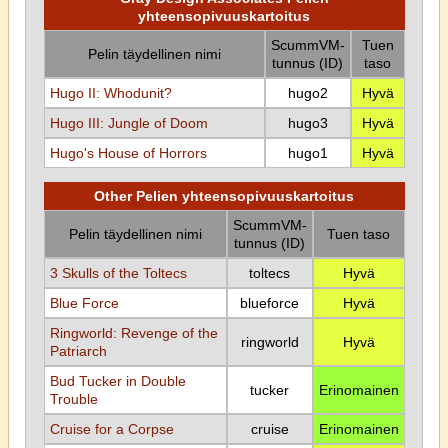
yhteensopivuuskartoitus
ScummVM-
Tuen
Pelin täydellinen nimi
tunnus (ID)
taso
Hugo II: Whodunit?
hugo2
Hyvä
Hugo III: Jungle of Doom
hugo3
Hyvä
Hugo's House of Horrors
hugo1
Hyvä
Other Pelien yhteensopivuuskartoitus
ScummVM-
Pelin täydellinen nimi
Tuen taso
tunnus (ID)
3 Skulls of the Toltecs
toltecs
Hyvä
Blue Force
blueforce
Hyvä
Ringworld: Revenge of the
ringworld
Hyvä
Patriarch
Bud Tucker in Double
tucker
Erinomainen
Trouble
Cruise for a Corpse
cruise
Erinomainen