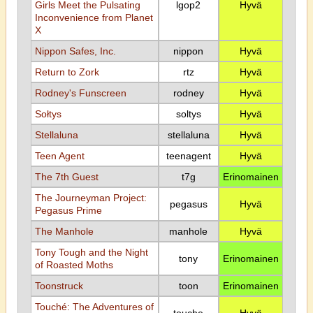
Girls Meet the Pulsating
lgop2
Hyvä
Inconvenience from Planet
X
Nippon Safes, Inc.
nippon
Hyvä
Return to Zork
rtz
Hyvä
Rodney's Funscreen
rodney
Hyvä
Sołtys
soltys
Hyvä
Stellaluna
stellaluna
Hyvä
Teen Agent
teenagent
Hyvä
The 7th Guest
t7g
Erinomainen
The Journeyman Project:
pegasus
Hyvä
Pegasus Prime
The Manhole
manhole
Hyvä
Tony Tough and the Night
tony
Erinomainen
of Roasted Moths
Toonstruck
toon
Erinomainen
Touché: The Adventures of