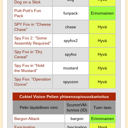
Dog on a Stick
Putt-Putt's Fun
funpack
Erinomainen
Pack
SPY Fox in "Cheese
chase
Hyvä
Chase"
Spy Fox 2: "Some
spyfox2
Hyvä
Assembly Required"
Spy Fox in "Dry
spyfox
Hyvä
Cereal"
Spy Fox in "Hold
mustard
Hyvä
the Mustard"
Spy Fox: "Operation
spyozon
Hyvä
Ozone"
Coktel Vision Pelien yhteensopivuuskartoitus
ScummVM-
Pelin täydellinen nimi
Tuen taso
tunnus (ID)
Bargon Attack
bargon
Erinomainen
Fascination
fascination
Hyvä