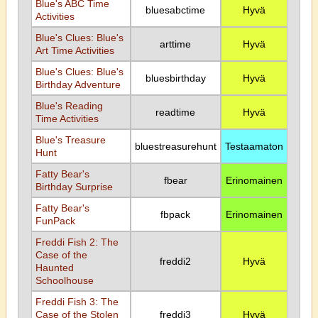
Blue's ABC Time
bluesabctime
Hyvä
Activities
Blue's Clues: Blue's
arttime
Hyvä
Art Time Activities
Blue's Clues: Blue's
bluesbirthday
Hyvä
Birthday Adventure
Blue's Reading
readtime
Hyvä
Time Activities
Blue's Treasure
bluestreasurehunt
Testaamaton
Hunt
Fatty Bear's
fbear
Erinomainen
Birthday Surprise
Fatty Bear's
fbpack
Erinomainen
FunPack
Freddi Fish 2: The
Case of the
freddi2
Hyvä
Haunted
Schoolhouse
Freddi Fish 3: The
Case of the Stolen
freddi3
Hyvä