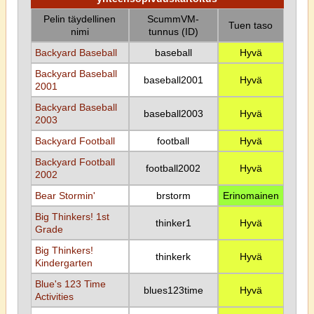
Pelin täydellinen
ScummVM-
Tuen taso
nimi
tunnus (ID)
Backyard Baseball
baseball
Hyvä
Backyard Baseball
baseball2001
Hyvä
2001
Backyard Baseball
baseball2003
Hyvä
2003
Backyard Football
football
Hyvä
Backyard Football
football2002
Hyvä
2002
Bear Stormin'
brstorm
Erinomainen
Big Thinkers! 1st
thinker1
Hyvä
Grade
Big Thinkers!
thinkerk
Hyvä
Kindergarten
Blue's 123 Time
blues123time
Hyvä
Activities