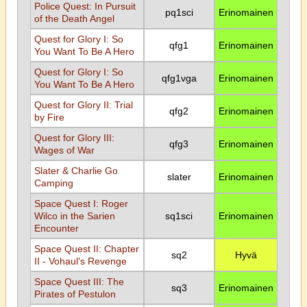
Police Quest: In Pursuit
pq1sci
Erinomainen
of the Death Angel
Quest for Glory I: So
qfg1
Erinomainen
You Want To Be A Hero
Quest for Glory I: So
qfg1vga
Erinomainen
You Want To Be A Hero
Quest for Glory II: Trial
qfg2
Erinomainen
by Fire
Quest for Glory III:
qfg3
Erinomainen
Wages of War
Slater & Charlie Go
slater
Erinomainen
Camping
Space Quest I: Roger
Wilco in the Sarien
sq1sci
Erinomainen
Encounter
Space Quest II: Chapter
sq2
Hyvä
II - Vohaul's Revenge
Space Quest III: The
sq3
Erinomainen
Pirates of Pestulon