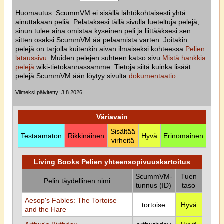
Huomautus: ScummVM ei sisällä lähtökohtaisesti yhtä
ainuttakaan peliä. Pelataksesi tällä sivulla lueteltuja pelejä,
sinun tulee aina omistaa kyseinen peli ja liittääksesi sen
sitten osaksi ScummVM:ää pelaamista varten. Joitakin
pelejä on tarjolla kuitenkin aivan ilmaiseksi kohteessa
Pelien
lataussivu
. Muiden pelejen suhteen katso sivu
Mistä hankkia
pelejä
wiki-tietokannassamme. Tietoja siitä kuinka lisäät
pelejä ScummVM:ään löytyy sivulta
dokumentaatio
.
Viimeksi päivitetty: 3.8.2026
Väriavain
Sisältää
Testaamaton
Rikkinäinen
Hyvä
Erinomainen
virheitä
Living Books Pelien yhteensopivuuskartoitus
ScummVM-
Tuen
Pelin täydellinen nimi
tunnus (ID)
taso
Aesop's Fables: The Tortoise
tortoise
Hyvä
and the Hare