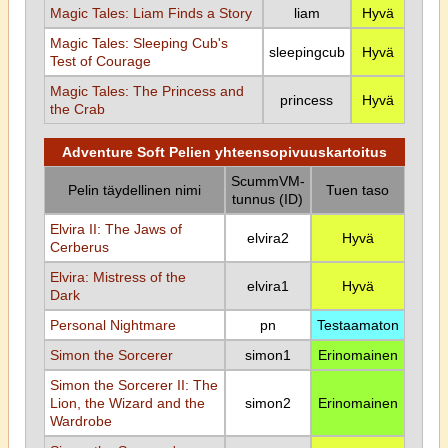
Magic Tales: Liam Finds a Story
liam
Hyvä
Magic Tales: Sleeping Cub's
sleepingcub
Hyvä
Test of Courage
Magic Tales: The Princess and
princess
Hyvä
the Crab
Adventure Soft Pelien yhteensopivuuskartoitus
ScummVM-
Pelin täydellinen nimi
Tuen taso
tunnus (ID)
Elvira II: The Jaws of
elvira2
Hyvä
Cerberus
Elvira: Mistress of the
elvira1
Hyvä
Dark
Personal Nightmare
pn
Testaamaton
Simon the Sorcerer
simon1
Erinomainen
Simon the Sorcerer II: The
Lion, the Wizard and the
simon2
Erinomainen
Wardrobe