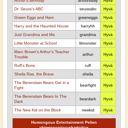
Arthur's Birthday
arthurbday
Hyvä
Dr. Seuss's ABC
seussabc
Hyvä
Green Eggs and Ham
greeneggs
Hyvä
Harry and the Haunted House
harryhh
Hyvä
Just Grandma and Me
grandma
Hyvä
Little Monster at School
lilmonster
Hyvä
Marc Brown's Arthur's Teacher
arthur
Hyvä
Trouble
Ruff's Bone
ruff
Hyvä
Sheila Rae, the Brave
sheila
Hyvä
The Berenstain Bears Get in a
bearfight
Hyvä
Fight
The Berenstain Bears In The
beardark
Hyvä
Dark
The New Kid on the Block
newkid
Hyvä
Humongous Entertainment Pelien
yhteensopivuuskartoitus