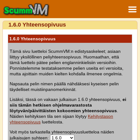
1.6.0 Yhteensopivuus
1.6.0 Yhteensopivuus
Tämä sivu luetteloi ScummVM:n edistysaskeleet; asiaan
liittyy yksilöllinen peliyhteensopivuus. Huomaathan, että
tämä luettelo pätee pelien englanninkielisiin versioihin.
Ponnistelemme testataksemme pelien useita eri versioita,
mutta ajoittain muiden kielten kohdalla ilmenee ongelmia.
Napsauta pelin nimen päällä nähdäksesi kyseisen pelin
täydelliset muistiinpanomerkinnät.
Lisäksi, tässä on vakaan julkaisun 1.6.0 yhteensopivuus,
ei
siis tämän hetkisen ohjelmavarastosta
löytyvän/päivittäisten kokoomien yhteensopivuus
.
Näiden kehityksen tila sen sijaan löytyy
Kehitystason
yhteensopivuus
luettelosta.
Voit myös tarkastella yhteensopivuusluetteloa näiden
julkaisujen suhteen: