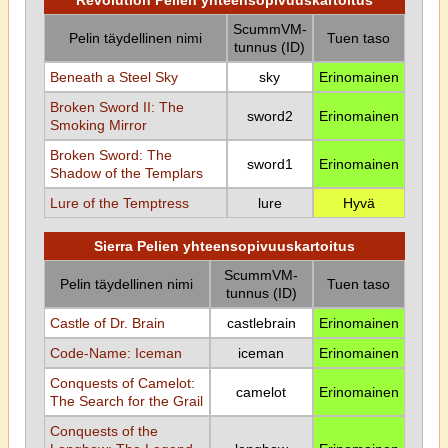
Revolution Pelien yhteensopivuuskartoitus
ScummVM-
Pelin täydellinen nimi
Tuen taso
tunnus (ID)
Beneath a Steel Sky
sky
Erinomainen
Broken Sword II: The
sword2
Erinomainen
Smoking Mirror
Broken Sword: The
sword1
Erinomainen
Shadow of the Templars
Lure of the Temptress
lure
Hyvä
Sierra Pelien yhteensopivuuskartoitus
ScummVM-
Pelin täydellinen nimi
Tuen taso
tunnus (ID)
Castle of Dr. Brain
castlebrain
Erinomainen
Code-Name: Iceman
iceman
Erinomainen
Conquests of Camelot:
camelot
Erinomainen
The Search for the Grail
Conquests of the