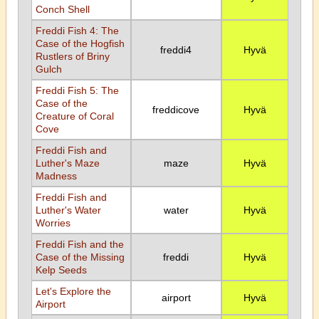
Conch Shell
Freddi Fish 4: The
Case of the Hogfish
freddi4
Hyvä
Rustlers of Briny
Gulch
Freddi Fish 5: The
Case of the
freddicove
Hyvä
Creature of Coral
Cove
Freddi Fish and
Luther's Maze
maze
Hyvä
Madness
Freddi Fish and
Luther's Water
water
Hyvä
Worries
Freddi Fish and the
Case of the Missing
freddi
Hyvä
Kelp Seeds
Let's Explore the
airport
Hyvä
Airport