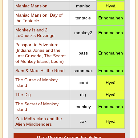
Maniac Mansion
maniac
Hyvä
Maniac Mansion: Day of
tentacle
Erinomainen
the Tentacle
Monkey Island 2:
monkey2
Erinomainen
LeChuck's Revenge
Passport to Adventure
(Indiana Jones and the
pass
Erinomainen
Last Crusade, The Secret
of Monkey Island, Loom)
Sam & Max: Hit the Road
samnmax
Erinomainen
The Curse of Monkey
comi
Hyvä
Island
The Dig
dig
Hyvä
The Secret of Monkey
monkey
Erinomainen
Island
Zak McKracken and the
zak
Hyvä
Alien Mindbenders
Gray Design Associates Pelien