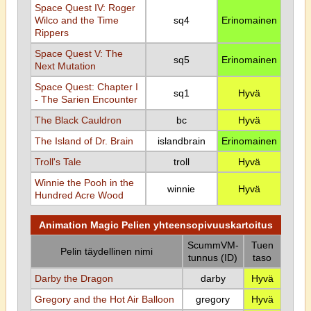
Space Quest IV: Roger
Wilco and the Time
sq4
Erinomainen
Rippers
Space Quest V: The
sq5
Erinomainen
Next Mutation
Space Quest: Chapter I
sq1
Hyvä
- The Sarien Encounter
The Black Cauldron
bc
Hyvä
The Island of Dr. Brain
islandbrain
Erinomainen
Troll's Tale
troll
Hyvä
Winnie the Pooh in the
winnie
Hyvä
Hundred Acre Wood
Animation Magic Pelien yhteensopivuuskartoitus
ScummVM-
Tuen
Pelin täydellinen nimi
tunnus (ID)
taso
Darby the Dragon
darby
Hyvä
Gregory and the Hot Air Balloon
gregory
Hyvä