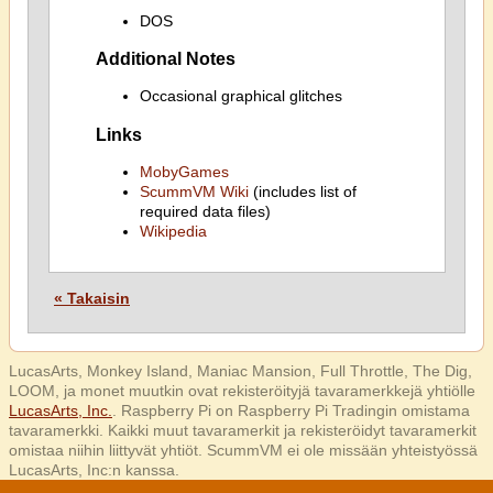
DOS
Additional Notes
Occasional graphical glitches
Links
MobyGames
ScummVM Wiki
(includes list of
required data files)
Wikipedia
« Takaisin
LucasArts, Monkey Island, Maniac Mansion, Full Throttle, The Dig,
LOOM, ja monet muutkin ovat rekisteröityjä tavaramerkkejä yhtiölle
LucasArts, Inc.
. Raspberry Pi on Raspberry Pi Tradingin omistama
tavaramerkki. Kaikki muut tavaramerkit ja rekisteröidyt tavaramerkit
omistaa niihin liittyvät yhtiöt. ScummVM ei ole missään yhteistyössä
LucasArts, Inc:n kanssa.