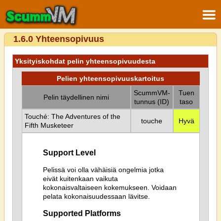
1.6.0 Yhteensopivuus
Yksityiskohdat pelin yhteensopivuudesta
Pelien yhteensopivuuskartoitus
ScummVM-
Tuen
Pelin täydellinen nimi
tunnus (ID)
taso
Touché: The Adventures of the
touche
Hyvä
Fifth Musketeer
Support Level
Pelissä voi olla vähäisiä ongelmia jotka
eivät kuitenkaan vaikuta
kokonaisvaltaiseen kokemukseen. Voidaan
pelata kokonaisuudessaan lävitse.
Supported Platforms