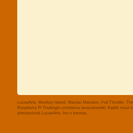
LucasArts, Monkey Island, Maniac Mansion, Full Throttle, The
Raspberry Pi Tradingin omistama tavaramerkki. Kaikki muut tav
yhteistyössä LucasArts, Inc:n kanssa.