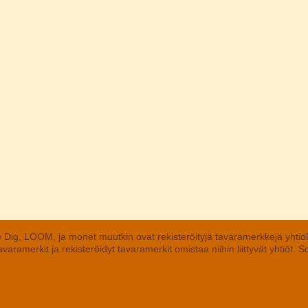
 Dig, LOOM, ja monet muutkin ovat rekisteröityjä tavaramerkkejä yhtiö
aramerkit ja rekisteröidyt tavaramerkit omistaa niihin liittyvät yhtiöt