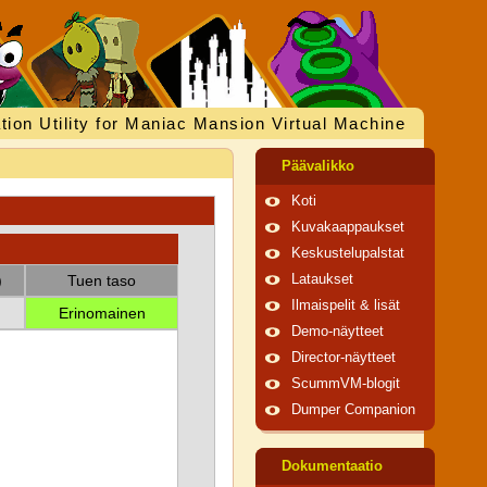
tion Utility for Maniac Mansion Virtual Machine
Päävalikko
Koti
Kuvakaappaukset
Keskustelupalstat
)
Tuen taso
Lataukset
Ilmaispelit & lisät
Erinomainen
Demo-näytteet
Director-näytteet
ScummVM-blogit
Dumper Companion
Dokumentaatio