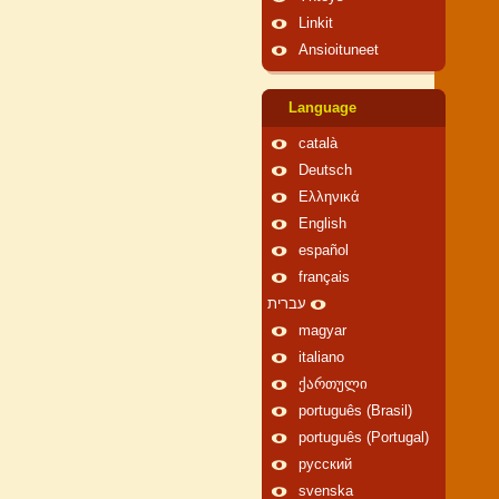
Linkit
Ansioituneet
Language
català
Deutsch
Ελληνικά
English
español
français
עברית
magyar
italiano
ქართული
português (Brasil)
português (Portugal)
русский
svenska