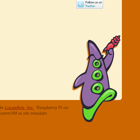
lle
LucasArts, Inc.
. Raspberry Pi on
. ScummVM ei ole missään