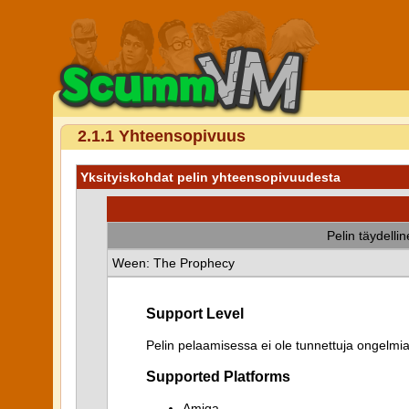
2.1.1 Yhteensopivuus
Yksityiskohdat pelin yhteensopivuudesta
Pelin täydelli
Ween: The Prophecy
Support Level
Pelin pelaamisessa ei ole tunnettuja ongelmia
Supported Platforms
Amiga