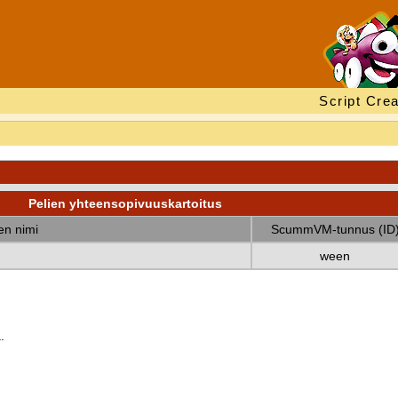
Script Crea
Pelien yhteensopivuuskartoitus
nen nimi
ScummVM-tunnus (ID
ween
.