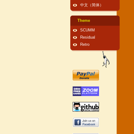
中文（简体）
Theme
SCUMM
Residual
Retro