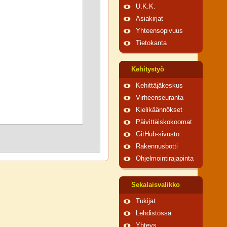
U.K.K.
Asiakirjat
Yhteensopivuus
Tietokanta
Kehitystyö
Kehittäjäkeskus
Virheenseuranta
Kielikäännökset
Päivittäiskokoomat
GitHub-sivusto
Rakennusbotti
Ohjelmointirajapinta
Sekalaisvalikko
Tukijat
Lehdistössä
Yhteys