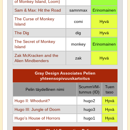
of Monkey Island, Loom)
Sam & Max: Hit the Road
samnmax
Erinomainen
The Curse of Monkey
comi
Hyvä
Island
The Dig
dig
Hyvä
The Secret of Monkey
monkey
Erinomainen
Island
Zak McKracken and the
zak
Hyvä
Alien Mindbenders
Gray Design Associates Pelien
yhteensopivuuskartoitus
ScummVM-
Tuen
Pelin täydellinen nimi
tunnus (ID)
taso
Hugo II: Whodunit?
hugo2
Hyvä
Hugo III: Jungle of Doom
hugo3
Hyvä
Hugo's House of Horrors
hugo1
Hyvä