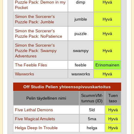
Puzzle Pack: Demon in my
dimp
Hyvä
Pocket
Simon the Sorcerer's
jumble
Hyvä
Puzzle Pack: Jumble
Simon the Sorcerer's
puzzle
Hyvä
Puzzle Pack: NoPatience
Simon the Sorcerer's
Puzzle Pack: Swampy
swampy
Hyvä
Adventures
The Feeble Files
feeble
Erinomainen
Waxworks
waxworks
Hyvä
Off Studio Pelien yhteensopivuuskartoitus
ScummVM-
Tuen
Pelin täydellinen nimi
tunnus (ID)
taso
Five Lethal Demons
5ld
Hyvä
Five Magical Amulets
5ma
Hyvä
Helga Deep In Trouble
helga
Hyvä