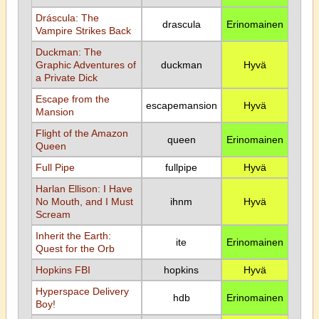
Dráscula: The
drascula
Erinomainen
Vampire Strikes Back
Duckman: The
Graphic Adventures of
duckman
Hyvä
a Private Dick
Escape from the
escapemansion
Hyvä
Mansion
Flight of the Amazon
queen
Erinomainen
Queen
Full Pipe
fullpipe
Hyvä
Harlan Ellison: I Have
No Mouth, and I Must
ihnm
Hyvä
Scream
Inherit the Earth:
ite
Erinomainen
Quest for the Orb
Hopkins FBI
hopkins
Hyvä
Hyperspace Delivery
hdb
Erinomainen
Boy!