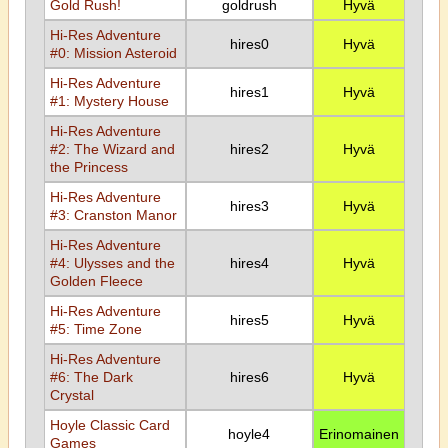
Gold Rush!
goldrush
Hyvä
Hi-Res Adventure
hires0
Hyvä
#0: Mission Asteroid
Hi-Res Adventure
hires1
Hyvä
#1: Mystery House
Hi-Res Adventure
#2: The Wizard and
hires2
Hyvä
the Princess
Hi-Res Adventure
hires3
Hyvä
#3: Cranston Manor
Hi-Res Adventure
#4: Ulysses and the
hires4
Hyvä
Golden Fleece
Hi-Res Adventure
hires5
Hyvä
#5: Time Zone
Hi-Res Adventure
#6: The Dark
hires6
Hyvä
Crystal
Hoyle Classic Card
hoyle4
Erinomainen
Games