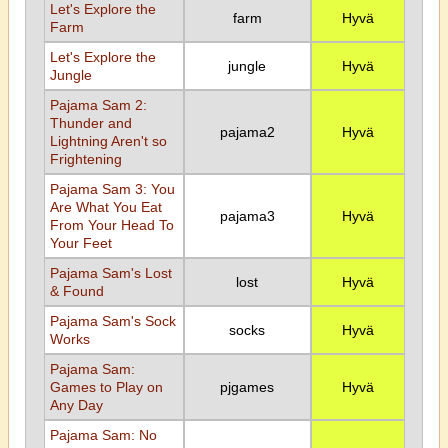
Let's Explore the
farm
Hyvä
Farm
Let's Explore the
jungle
Hyvä
Jungle
Pajama Sam 2:
Thunder and
pajama2
Hyvä
Lightning Aren't so
Frightening
Pajama Sam 3: You
Are What You Eat
pajama3
Hyvä
From Your Head To
Your Feet
Pajama Sam's Lost
lost
Hyvä
& Found
Pajama Sam's Sock
socks
Hyvä
Works
Pajama Sam:
Games to Play on
pjgames
Hyvä
Any Day
Pajama Sam: No