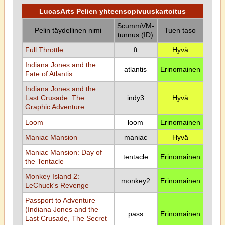
LucasArts Pelien yhteensopivuuskartoitus
ScummVM-
Pelin täydellinen nimi
Tuen taso
tunnus (ID)
Full Throttle
ft
Hyvä
Indiana Jones and the
atlantis
Erinomainen
Fate of Atlantis
Indiana Jones and the
Last Crusade: The
indy3
Hyvä
Graphic Adventure
Loom
loom
Erinomainen
Maniac Mansion
maniac
Hyvä
Maniac Mansion: Day of
tentacle
Erinomainen
the Tentacle
Monkey Island 2:
monkey2
Erinomainen
LeChuck's Revenge
Passport to Adventure
(Indiana Jones and the
pass
Erinomainen
Last Crusade, The Secret