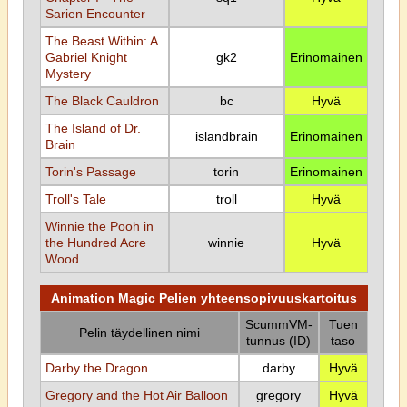
Sarien Encounter
The Beast Within: A
Gabriel Knight
gk2
Erinomainen
Mystery
The Black Cauldron
bc
Hyvä
The Island of Dr.
islandbrain
Erinomainen
Brain
Torin's Passage
torin
Erinomainen
Troll's Tale
troll
Hyvä
Winnie the Pooh in
the Hundred Acre
winnie
Hyvä
Wood
Animation Magic Pelien yhteensopivuuskartoitus
ScummVM-
Tuen
Pelin täydellinen nimi
tunnus (ID)
taso
Darby the Dragon
darby
Hyvä
Gregory and the Hot Air Balloon
gregory
Hyvä