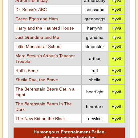
Arthur's Birthday
arthurbday
Hyvä
Dr. Seuss's ABC
seussabc
Hyvä
Green Eggs and Ham
greeneggs
Hyvä
Harry and the Haunted House
harryhh
Hyvä
Just Grandma and Me
grandma
Hyvä
Little Monster at School
lilmonster
Hyvä
Marc Brown's Arthur's Teacher
arthur
Hyvä
Trouble
Ruff's Bone
ruff
Hyvä
Sheila Rae, the Brave
sheila
Hyvä
The Berenstain Bears Get in a
bearfight
Hyvä
Fight
The Berenstain Bears In The
beardark
Hyvä
Dark
The New Kid on the Block
newkid
Hyvä
Humongous Entertainment Pelien
yhteensopivuuskartoitus