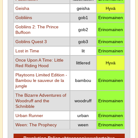
Geisha
geisha
Hyvä
Gobliiins
gob1
Erinomainen
Gobliins 2: The Prince
gob2
Erinomainen
Buffoon
Goblins Quest 3
gob3
Erinomainen
Lost in Time
lit
Erinomainen
Once Upon A Time: Little
littlered
Hyvä
Red Riding Hood
Playtoons Limited Edition -
Bambou le sauveur de la
bambou
Erinomainen
jungle
The Bizarre Adventures of
Woodruff and the
woodruff
Erinomainen
Schnibble
Urban Runner
urban
Erinomainen
Ween: The Prophecy
ween
Erinomainen