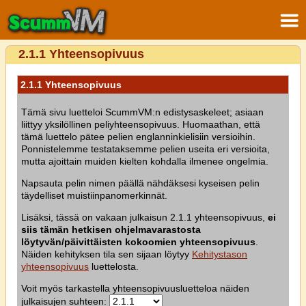
2.1.1 Yhteensopivuus
2.1.1 Yhteensopivuus
Tämä sivu luetteloi ScummVM:n edistysaskeleet; asiaan
liittyy yksilöllinen peliyhteensopivuus. Huomaathan, että
tämä luettelo pätee pelien englanninkielisiin versioihin.
Ponnistelemme testataksemme pelien useita eri versioita,
mutta ajoittain muiden kielten kohdalla ilmenee ongelmia.
Napsauta pelin nimen päällä nähdäksesi kyseisen pelin
täydelliset muistiinpanomerkinnät.
Lisäksi, tässä on vakaan julkaisun 2.1.1 yhteensopivuus,
ei
siis tämän hetkisen ohjelmavarastosta
löytyvän/päivittäisten kokoomien yhteensopivuus
.
Näiden kehityksen tila sen sijaan löytyy
Kehitystason
yhteensopivuus
luettelosta.
Voit myös tarkastella yhteensopivuusluetteloa näiden
julkaisujen suhteen: