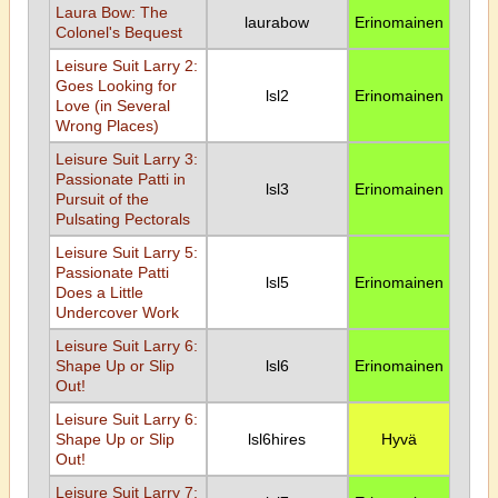
Laura Bow: The
laurabow
Erinomainen
Colonel's Bequest
Leisure Suit Larry 2:
Goes Looking for
lsl2
Erinomainen
Love (in Several
Wrong Places)
Leisure Suit Larry 3:
Passionate Patti in
lsl3
Erinomainen
Pursuit of the
Pulsating Pectorals
Leisure Suit Larry 5:
Passionate Patti
lsl5
Erinomainen
Does a Little
Undercover Work
Leisure Suit Larry 6:
Shape Up or Slip
lsl6
Erinomainen
Out!
Leisure Suit Larry 6:
Shape Up or Slip
lsl6hires
Hyvä
Out!
Leisure Suit Larry 7: