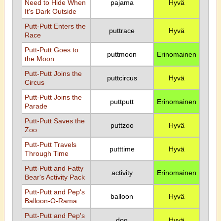
Need to Hide When
pajama
Hyvä
It's Dark Outside
Putt-Putt Enters the
puttrace
Hyvä
Race
Putt-Putt Goes to
puttmoon
Erinomainen
the Moon
Putt-Putt Joins the
puttcircus
Hyvä
Circus
Putt-Putt Joins the
puttputt
Erinomainen
Parade
Putt-Putt Saves the
puttzoo
Hyvä
Zoo
Putt-Putt Travels
putttime
Hyvä
Through Time
Putt-Putt and Fatty
activity
Erinomainen
Bear's Activity Pack
Putt-Putt and Pep's
balloon
Hyvä
Balloon-O-Rama
Putt-Putt and Pep's
dog
Hyvä