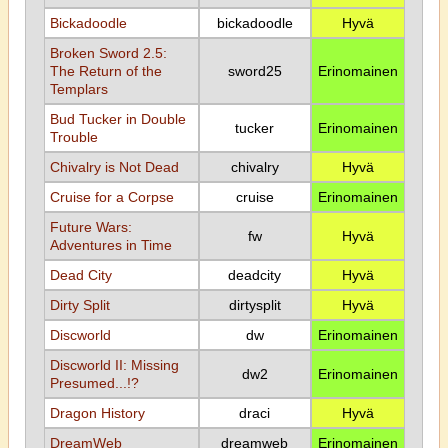
Bickadoodle
bickadoodle
Hyvä
Broken Sword 2.5:
The Return of the
sword25
Erinomainen
Templars
Bud Tucker in Double
tucker
Erinomainen
Trouble
Chivalry is Not Dead
chivalry
Hyvä
Cruise for a Corpse
cruise
Erinomainen
Future Wars:
fw
Hyvä
Adventures in Time
Dead City
deadcity
Hyvä
Dirty Split
dirtysplit
Hyvä
Discworld
dw
Erinomainen
Discworld II: Missing
dw2
Erinomainen
Presumed...!?
Dragon History
draci
Hyvä
DreamWeb
dreamweb
Erinomainen