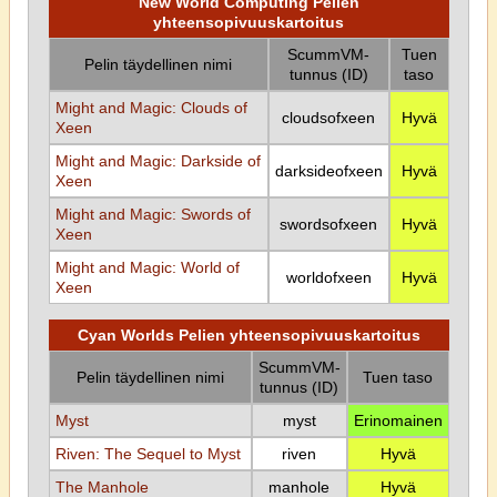
New World Computing Pelien
yhteensopivuuskartoitus
ScummVM-
Tuen
Pelin täydellinen nimi
tunnus (ID)
taso
Might and Magic: Clouds of
cloudsofxeen
Hyvä
Xeen
Might and Magic: Darkside of
darksideofxeen
Hyvä
Xeen
Might and Magic: Swords of
swordsofxeen
Hyvä
Xeen
Might and Magic: World of
worldofxeen
Hyvä
Xeen
Cyan Worlds Pelien yhteensopivuuskartoitus
ScummVM-
Pelin täydellinen nimi
Tuen taso
tunnus (ID)
Myst
myst
Erinomainen
Riven: The Sequel to Myst
riven
Hyvä
The Manhole
manhole
Hyvä