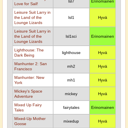
lsl7
Erinomainen
Love for Sail!
Leisure Suit Larry in
the Land of the
lsl1
Hyvä
Lounge Lizards
Leisure Suit Larry in
the Land of the
lsl1sci
Erinomainen
Lounge Lizards
Lighthouse: The
lighthouse
Hyvä
Dark Being
Manhunter 2: San
mh2
Hyvä
Francisco
Manhunter: New
mh1
Hyvä
York
Mickey's Space
mickey
Hyvä
Adventure
Mixed Up Fairy
fairytales
Erinomainen
Tales
Mixed-Up Mother
mixedup
Hyvä
Goose