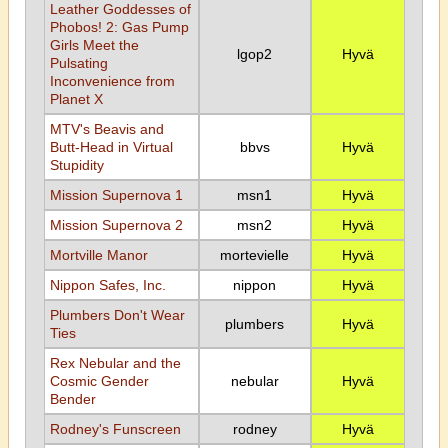
Leather Goddesses of
Phobos! 2: Gas Pump
Girls Meet the
lgop2
Hyvä
Pulsating
Inconvenience from
Planet X
MTV's Beavis and
Butt-Head in Virtual
bbvs
Hyvä
Stupidity
Mission Supernova 1
msn1
Hyvä
Mission Supernova 2
msn2
Hyvä
Mortville Manor
mortevielle
Hyvä
Nippon Safes, Inc.
nippon
Hyvä
Plumbers Don't Wear
plumbers
Hyvä
Ties
Rex Nebular and the
Cosmic Gender
nebular
Hyvä
Bender
Rodney's Funscreen
rodney
Hyvä