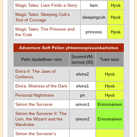
Magic Tales: Liam Finds a Story
liam
Hyvä
Magic Tales: Sleeping Cub's
sleepingcub
Hyvä
Test of Courage
Magic Tales: The Princess and
princess
Hyvä
the Crab
Adventure Soft Pelien yhteensopivuuskartoitus
ScummVM-
Pelin täydellinen nimi
Tuen taso
tunnus (ID)
Elvira II: The Jaws of
elvira2
Hyvä
Cerberus
Elvira: Mistress of the Dark
elvira1
Hyvä
Personal Nightmare
pn
Hyvä
Simon the Sorcerer
simon1
Erinomainen
Simon the Sorcerer II: The
Lion, the Wizard and the
simon2
Erinomainen
Wardrobe
Simon the Sorcerer's