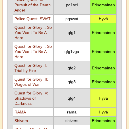
Pursuit of the Death
pq1sci
Erinomainen
Angel
Police Quest: SWAT
pqswat
Hyvä
Quest for Glory I: So
You Want To Be A
qfg1
Erinomainen
Hero
Quest for Glory I: So
You Want To Be A
qfg1vga
Erinomainen
Hero
Quest for Glory II:
qfg2
Erinomainen
Trial by Fire
Quest for Glory III:
qfg3
Erinomainen
Wages of War
Quest for Glory IV:
Shadows of
qfg4
Hyvä
Darkness
RAMA
rama
Hyvä
Shivers
shivers
Erinomainen