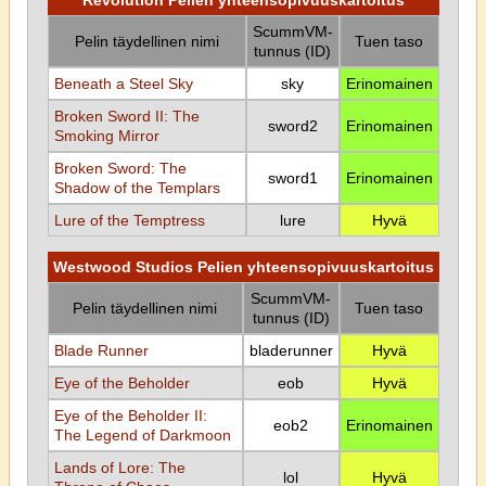
Revolution Pelien yhteensopivuuskartoitus
ScummVM-
Pelin täydellinen nimi
Tuen taso
tunnus (ID)
Beneath a Steel Sky
sky
Erinomainen
Broken Sword II: The
sword2
Erinomainen
Smoking Mirror
Broken Sword: The
sword1
Erinomainen
Shadow of the Templars
Lure of the Temptress
lure
Hyvä
Westwood Studios Pelien yhteensopivuuskartoitus
ScummVM-
Pelin täydellinen nimi
Tuen taso
tunnus (ID)
Blade Runner
bladerunner
Hyvä
Eye of the Beholder
eob
Hyvä
Eye of the Beholder II:
eob2
Erinomainen
The Legend of Darkmoon
Lands of Lore: The
lol
Hyvä