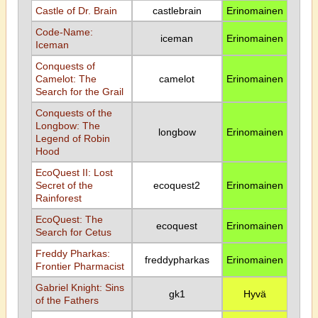
Castle of Dr. Brain
castlebrain
Erinomainen
Code-Name:
iceman
Erinomainen
Iceman
Conquests of
Camelot: The
camelot
Erinomainen
Search for the Grail
Conquests of the
Longbow: The
longbow
Erinomainen
Legend of Robin
Hood
EcoQuest II: Lost
Secret of the
ecoquest2
Erinomainen
Rainforest
EcoQuest: The
ecoquest
Erinomainen
Search for Cetus
Freddy Pharkas:
freddypharkas
Erinomainen
Frontier Pharmacist
Gabriel Knight: Sins
gk1
Hyvä
of the Fathers