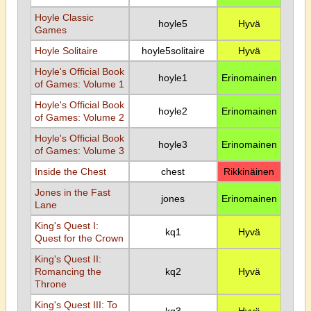
Hoyle Classic
hoyle5
Hyvä
Games
Hoyle Solitaire
hoyle5solitaire
Hyvä
Hoyle's Official Book
hoyle1
Erinomainen
of Games: Volume 1
Hoyle's Official Book
hoyle2
Erinomainen
of Games: Volume 2
Hoyle's Official Book
hoyle3
Erinomainen
of Games: Volume 3
Inside the Chest
chest
Rikkinäinen
Jones in the Fast
jones
Erinomainen
Lane
King's Quest I:
kq1
Hyvä
Quest for the Crown
King's Quest II:
Romancing the
kq2
Hyvä
Throne
King's Quest III: To