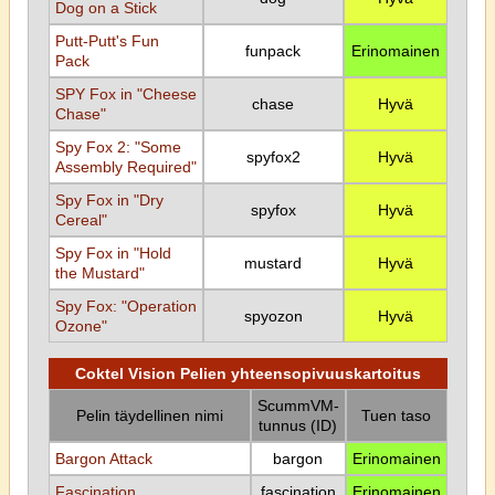
Dog on a Stick
Putt-Putt's Fun
funpack
Erinomainen
Pack
SPY Fox in "Cheese
chase
Hyvä
Chase"
Spy Fox 2: "Some
spyfox2
Hyvä
Assembly Required"
Spy Fox in "Dry
spyfox
Hyvä
Cereal"
Spy Fox in "Hold
mustard
Hyvä
the Mustard"
Spy Fox: "Operation
spyozon
Hyvä
Ozone"
Coktel Vision Pelien yhteensopivuuskartoitus
ScummVM-
Pelin täydellinen nimi
Tuen taso
tunnus (ID)
Bargon Attack
bargon
Erinomainen
Fascination
fascination
Erinomainen