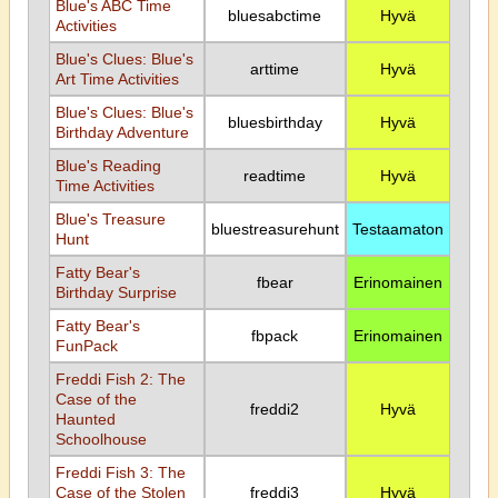
Blue's ABC Time
bluesabctime
Hyvä
Activities
Blue's Clues: Blue's
arttime
Hyvä
Art Time Activities
Blue's Clues: Blue's
bluesbirthday
Hyvä
Birthday Adventure
Blue's Reading
readtime
Hyvä
Time Activities
Blue's Treasure
bluestreasurehunt
Testaamaton
Hunt
Fatty Bear's
fbear
Erinomainen
Birthday Surprise
Fatty Bear's
fbpack
Erinomainen
FunPack
Freddi Fish 2: The
Case of the
freddi2
Hyvä
Haunted
Schoolhouse
Freddi Fish 3: The
Case of the Stolen
freddi3
Hyvä