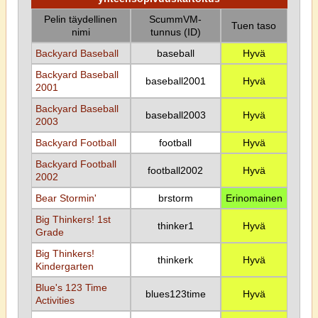
Pelin täydellinen
ScummVM-
Tuen taso
nimi
tunnus (ID)
Backyard Baseball
baseball
Hyvä
Backyard Baseball
baseball2001
Hyvä
2001
Backyard Baseball
baseball2003
Hyvä
2003
Backyard Football
football
Hyvä
Backyard Football
football2002
Hyvä
2002
Bear Stormin'
brstorm
Erinomainen
Big Thinkers! 1st
thinker1
Hyvä
Grade
Big Thinkers!
thinkerk
Hyvä
Kindergarten
Blue's 123 Time
blues123time
Hyvä
Activities