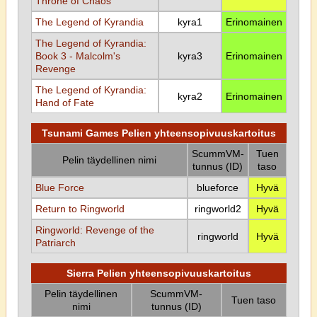
Throne of Chaos
The Legend of Kyrandia
kyra1
Erinomainen
The Legend of Kyrandia:
Book 3 - Malcolm's
kyra3
Erinomainen
Revenge
The Legend of Kyrandia:
kyra2
Erinomainen
Hand of Fate
Tsunami Games Pelien yhteensopivuuskartoitus
ScummVM-
Tuen
Pelin täydellinen nimi
tunnus (ID)
taso
Blue Force
blueforce
Hyvä
Return to Ringworld
ringworld2
Hyvä
Ringworld: Revenge of the
ringworld
Hyvä
Patriarch
Sierra Pelien yhteensopivuuskartoitus
Pelin täydellinen
ScummVM-
Tuen taso
nimi
tunnus (ID)