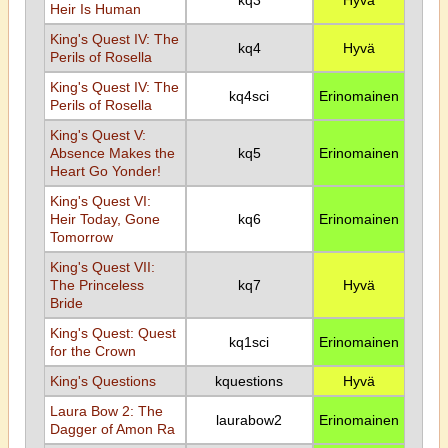
kq3
Hyvä
Heir Is Human
King's Quest IV: The
kq4
Hyvä
Perils of Rosella
King's Quest IV: The
kq4sci
Erinomainen
Perils of Rosella
King's Quest V:
Absence Makes the
kq5
Erinomainen
Heart Go Yonder!
King's Quest VI:
Heir Today, Gone
kq6
Erinomainen
Tomorrow
King's Quest VII:
The Princeless
kq7
Hyvä
Bride
King's Quest: Quest
kq1sci
Erinomainen
for the Crown
King's Questions
kquestions
Hyvä
Laura Bow 2: The
laurabow2
Erinomainen
Dagger of Amon Ra