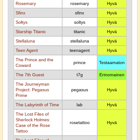
Rosemary
rosemary
Hyvä
Sfinx
sfinx
Hyvä
Sołtys
soltys
Hyvä
Starship Titanic
titanic
Hyvä
Stellaluna
stellaluna
Hyvä
Teen Agent
teenagent
Hyvä
The Prince and the
prince
Testaamaton
Coward
The 7th Guest
t7g
Erinomainen
The Journeyman
Project: Pegasus
pegasus
Hyvä
Prime
The Labyrinth of Time
lab
Hyvä
The Lost Files of
Sherlock Holmes:
rosetattoo
Hyvä
Case of the Rose
Tattoo