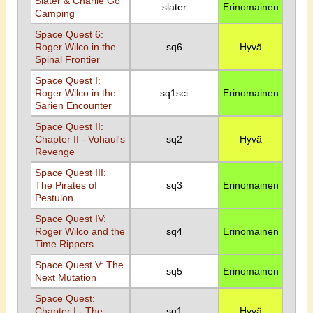
Slater & Charlie Go
slater
Erinomainen
Camping
Space Quest 6:
Roger Wilco in the
sq6
Hyvä
Spinal Frontier
Space Quest I:
Roger Wilco in the
sq1sci
Erinomainen
Sarien Encounter
Space Quest II:
Chapter II - Vohaul's
sq2
Hyvä
Revenge
Space Quest III:
The Pirates of
sq3
Erinomainen
Pestulon
Space Quest IV:
Roger Wilco and the
sq4
Erinomainen
Time Rippers
Space Quest V: The
sq5
Erinomainen
Next Mutation
Space Quest:
Chapter I - The
sq1
Hyvä