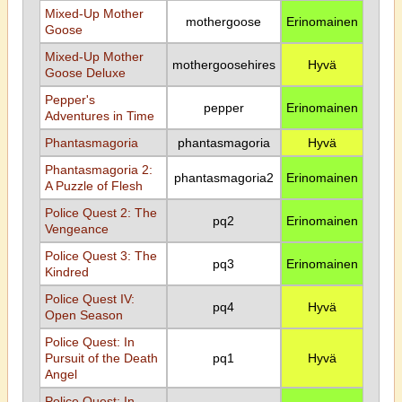
Mixed-Up Mother
mothergoose
Erinomainen
Goose
Mixed-Up Mother
mothergoosehires
Hyvä
Goose Deluxe
Pepper's
pepper
Erinomainen
Adventures in Time
Phantasmagoria
phantasmagoria
Hyvä
Phantasmagoria 2:
phantasmagoria2
Erinomainen
A Puzzle of Flesh
Police Quest 2: The
pq2
Erinomainen
Vengeance
Police Quest 3: The
pq3
Erinomainen
Kindred
Police Quest IV:
pq4
Hyvä
Open Season
Police Quest: In
Pursuit of the Death
pq1
Hyvä
Angel
Police Quest: In