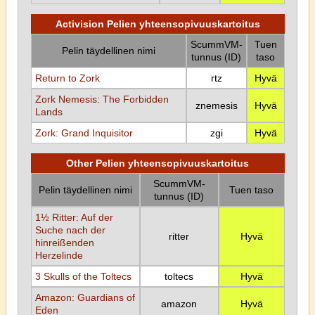
Activision Pelien yhteensopivuuskartoitus
ScummVM-
Tuen
Pelin täydellinen nimi
tunnus (ID)
taso
Return to Zork
rtz
Hyvä
Zork Nemesis: The Forbidden
znemesis
Hyvä
Lands
Zork: Grand Inquisitor
zgi
Hyvä
Other Pelien yhteensopivuuskartoitus
ScummVM-
Pelin täydellinen nimi
Tuen taso
tunnus (ID)
1½ Ritter: Auf der
Suche nach der
ritter
Hyvä
hinreißenden
Herzelinde
3 Skulls of the Toltecs
toltecs
Hyvä
Amazon: Guardians of
amazon
Hyvä
Eden