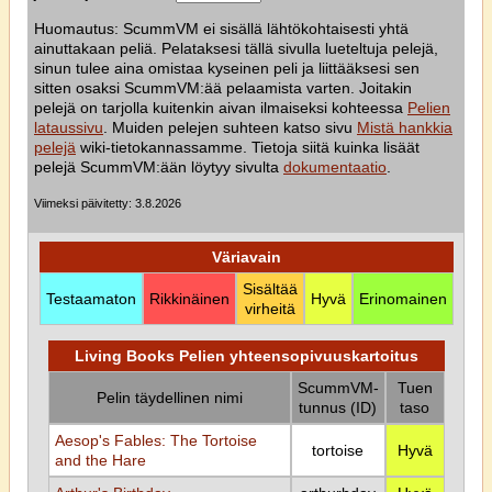
Huomautus: ScummVM ei sisällä lähtökohtaisesti yhtä
ainuttakaan peliä. Pelataksesi tällä sivulla lueteltuja pelejä,
sinun tulee aina omistaa kyseinen peli ja liittääksesi sen
sitten osaksi ScummVM:ää pelaamista varten. Joitakin
pelejä on tarjolla kuitenkin aivan ilmaiseksi kohteessa
Pelien
lataussivu
. Muiden pelejen suhteen katso sivu
Mistä hankkia
pelejä
wiki-tietokannassamme. Tietoja siitä kuinka lisäät
pelejä ScummVM:ään löytyy sivulta
dokumentaatio
.
Viimeksi päivitetty: 3.8.2026
Väriavain
Sisältää
Testaamaton
Rikkinäinen
Hyvä
Erinomainen
virheitä
Living Books Pelien yhteensopivuuskartoitus
ScummVM-
Tuen
Pelin täydellinen nimi
tunnus (ID)
taso
Aesop's Fables: The Tortoise
tortoise
Hyvä
and the Hare