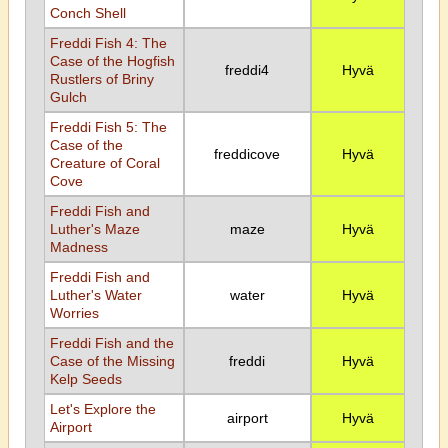
Conch Shell
Freddi Fish 4: The
Case of the Hogfish
freddi4
Hyvä
Rustlers of Briny
Gulch
Freddi Fish 5: The
Case of the
freddicove
Hyvä
Creature of Coral
Cove
Freddi Fish and
Luther's Maze
maze
Hyvä
Madness
Freddi Fish and
Luther's Water
water
Hyvä
Worries
Freddi Fish and the
Case of the Missing
freddi
Hyvä
Kelp Seeds
Let's Explore the
airport
Hyvä
Airport