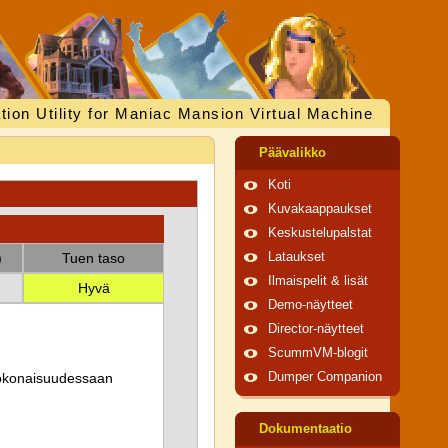
tion Utility for Maniac Mansion Virtual Machine
Päävalikko
Koti
Kuvakaappaukset
Keskustelupalstat
)
Tuen taso
Lataukset
Ilmaispelit & lisät
Hyvä
Demo-näytteet
Director-näytteet
ScummVM-blogit
 kokonaisuudessaan
Dumper Companion
Dokumentaatio