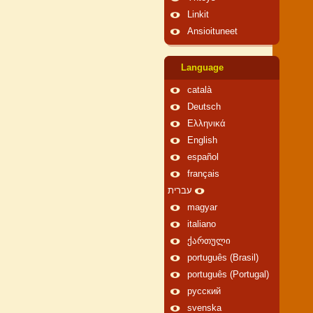
Linkit
Ansioituneet
Language
català
Deutsch
Ελληνικά
English
español
français
עברית
magyar
italiano
ქართული
português (Brasil)
português (Portugal)
русский
svenska