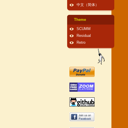
中文（简体）
Theme
SCUMM
Residual
Retro