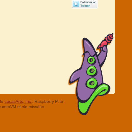
lle
LucasArts, Inc.
. Raspberry Pi on
. ScummVM ei ole missään