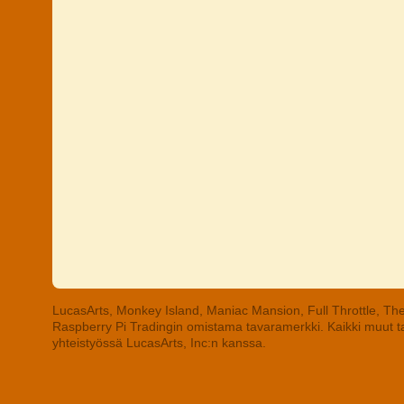
LucasArts, Monkey Island, Maniac Mansion, Full Throttle, The
Raspberry Pi Tradingin omistama tavaramerkki. Kaikki muut tav
yhteistyössä LucasArts, Inc:n kanssa.