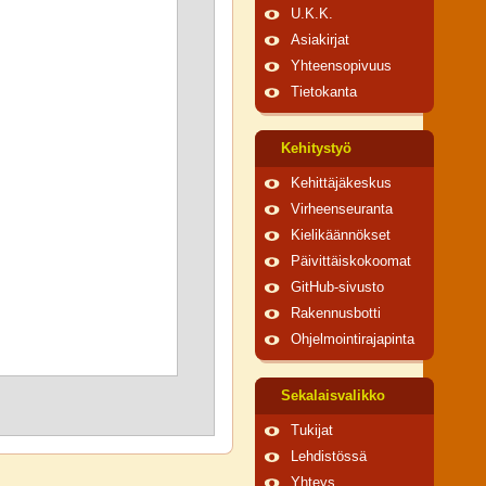
U.K.K.
Asiakirjat
Yhteensopivuus
Tietokanta
Kehitystyö
Kehittäjäkeskus
Virheenseuranta
Kielikäännökset
Päivittäiskokoomat
GitHub-sivusto
Rakennusbotti
Ohjelmointirajapinta
Sekalaisvalikko
Tukijat
Lehdistössä
Yhteys