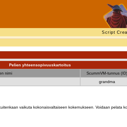
Script Crea
Pelien yhteensopivuuskartoitus
nen nimi
ScummVM-tunnus (ID
grandma
ät kuitenkaan vaikuta kokonaisvaltaiseen kokemukseen. Voidaan pelata