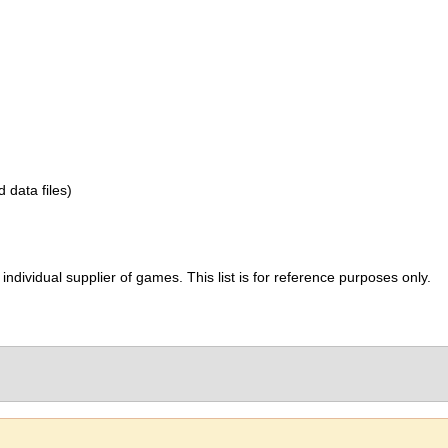
d data files)
ividual supplier of games. This list is for reference purposes only.