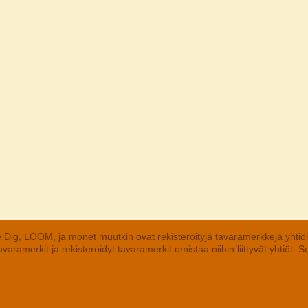
 Dig, LOOM, ja monet muutkin ovat rekisteröityjä tavaramerkkejä yhtiö
aramerkit ja rekisteröidyt tavaramerkit omistaa niihin liittyvät yhtiöt