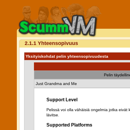
2.1.1 Yhteensopivuus
Yksityiskohdat pelin yhteensopivuudesta
Pelin täydelli
Just Grandma and Me
Support Level
Pelissä voi olla vähäisiä ongelmia jotka eiv
lävitse.
Supported Platforms