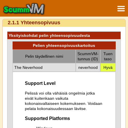
2.1.1 Yhteensopivuus
Yksityiskohdat pelin yhteensopivuudesta
Pelien yhteensopivuuskartoitus
ScummVM-
Tuen
Pelin täydellinen nimi
tunnus (ID)
taso
The Neverhood
neverhood
Hyvä
Support Level
Pelissä voi olla vähäisiä ongelmia jotka
eivät kuitenkaan vaikuta
kokonaisvaltaiseen kokemukseen. Voidaan
pelata kokonaisuudessaan lävitse.
Supported Platforms