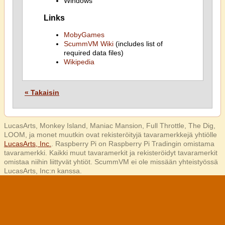
Windows
Links
MobyGames
ScummVM Wiki
(includes list of
required data files)
Wikipedia
« Takaisin
LucasArts, Monkey Island, Maniac Mansion, Full Throttle, The Dig,
LOOM, ja monet muutkin ovat rekisteröityjä tavaramerkkejä yhtiölle
LucasArts, Inc.
. Raspberry Pi on Raspberry Pi Tradingin omistama
tavaramerkki. Kaikki muut tavaramerkit ja rekisteröidyt tavaramerkit
omistaa niihin liittyvät yhtiöt. ScummVM ei ole missään yhteistyössä
LucasArts, Inc:n kanssa.