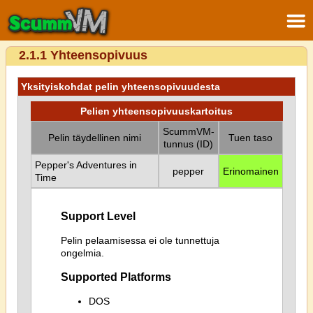
2.1.1 Yhteensopivuus
Yksityiskohdat pelin yhteensopivuudesta
Pelien yhteensopivuuskartoitus
ScummVM-
Pelin täydellinen nimi
Tuen taso
tunnus (ID)
Pepper's Adventures in
pepper
Erinomainen
Time
Support Level
Pelin pelaamisessa ei ole tunnettuja
ongelmia.
Supported Platforms
DOS