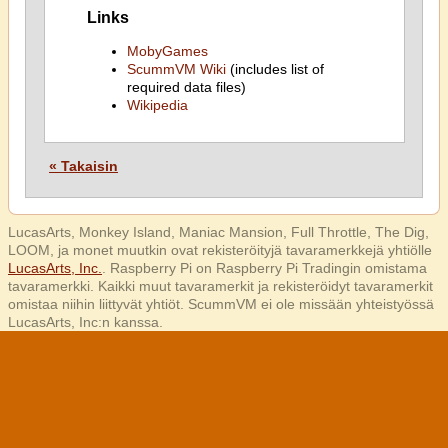
Links
MobyGames
ScummVM Wiki
(includes list of
required data files)
Wikipedia
« Takaisin
LucasArts, Monkey Island, Maniac Mansion, Full Throttle, The Dig,
LOOM, ja monet muutkin ovat rekisteröityjä tavaramerkkejä yhtiölle
LucasArts, Inc.
. Raspberry Pi on Raspberry Pi Tradingin omistama
tavaramerkki. Kaikki muut tavaramerkit ja rekisteröidyt tavaramerkit
omistaa niihin liittyvät yhtiöt. ScummVM ei ole missään yhteistyössä
LucasArts, Inc:n kanssa.