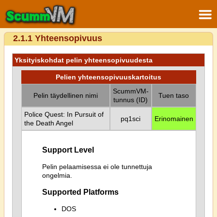
2.1.1 Yhteensopivuus
Yksityiskohdat pelin yhteensopivuudesta
Pelien yhteensopivuuskartoitus
ScummVM-
Pelin täydellinen nimi
Tuen taso
tunnus (ID)
Police Quest: In Pursuit of
pq1sci
Erinomainen
the Death Angel
Support Level
Pelin pelaamisessa ei ole tunnettuja
ongelmia.
Supported Platforms
DOS