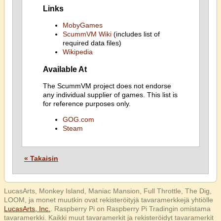
Links
MobyGames
ScummVM Wiki
(includes list of
required data files)
Wikipedia
Available At
The ScummVM project does not endorse
any individual supplier of games. This list is
for reference purposes only.
GOG.com
Steam
« Takaisin
LucasArts, Monkey Island, Maniac Mansion, Full Throttle, The Dig,
LOOM, ja monet muutkin ovat rekisteröityjä tavaramerkkejä yhtiölle
LucasArts, Inc.
. Raspberry Pi on Raspberry Pi Tradingin omistama
tavaramerkki. Kaikki muut tavaramerkit ja rekisteröidyt tavaramerkit