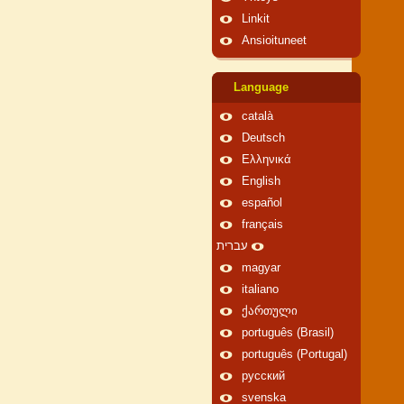
Linkit
Ansioituneet
Language
català
Deutsch
Ελληνικά
English
español
français
עברית
magyar
italiano
ქართული
português (Brasil)
português (Portugal)
русский
svenska