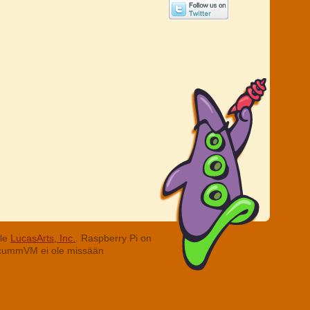
lle
LucasArts, Inc.
. Raspberry Pi on
. ScummVM ei ole missään