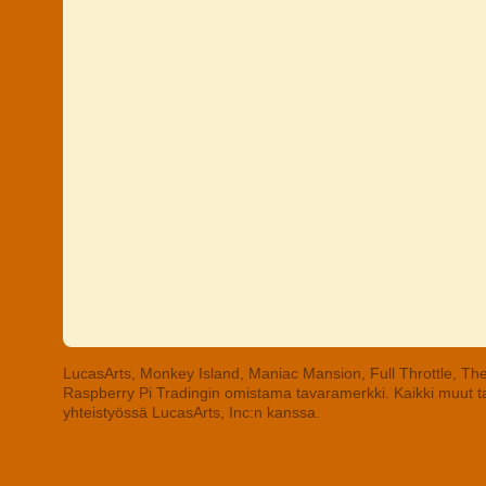
LucasArts, Monkey Island, Maniac Mansion, Full Throttle, The
Raspberry Pi Tradingin omistama tavaramerkki. Kaikki muut tav
yhteistyössä LucasArts, Inc:n kanssa.