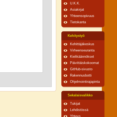
U.K.K.
Asiakirjat
Yhteensopivuus
Tietokanta
Kehitystyö
Kehittäjäkeskus
Virheenseuranta
Kielikäännökset
Päivittäiskokoomat
GitHub-sivusto
Rakennusbotti
Ohjelmointirajapinta
Sekalaisvalikko
Tukijat
Lehdistössä
Yhteys