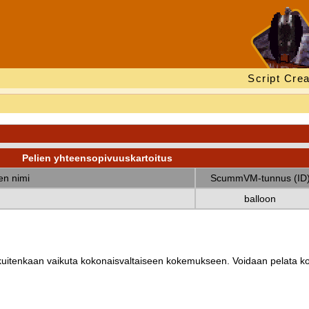
Script Crea
Pelien yhteensopivuuskartoitus
nen nimi
ScummVM-tunnus (ID
balloon
ät kuitenkaan vaikuta kokonaisvaltaiseen kokemukseen. Voidaan pelata