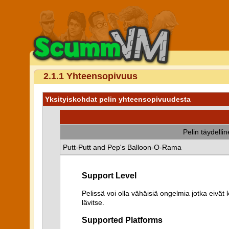
2.1.1 Yhteensopivuus
Yksityiskohdat pelin yhteensopivuudesta
Pelin täydelli
Putt-Putt and Pep's Balloon-O-Rama
Support Level
Pelissä voi olla vähäisiä ongelmia jotka eiv
lävitse.
Supported Platforms