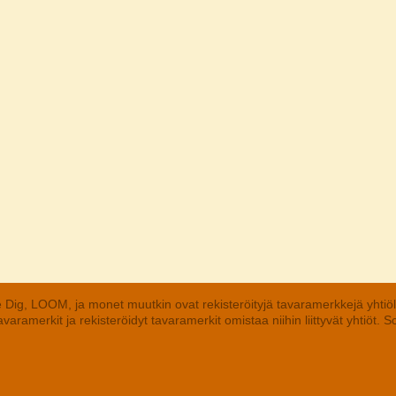
 Dig, LOOM, ja monet muutkin ovat rekisteröityjä tavaramerkkejä yhtiö
aramerkit ja rekisteröidyt tavaramerkit omistaa niihin liittyvät yhtiöt