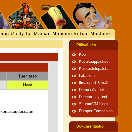
tion Utility for Maniac Mansion Virtual Machine
Päävalikko
Koti
Kuvakaappaukset
Keskustelupalstat
)
Tuen taso
Lataukset
Ilmaispelit & lisät
Hyvä
Demo-näytteet
Director-näytteet
ScummVM-blogit
 kokonaisuudessaan
Dumper Companion
Dokumentaatio