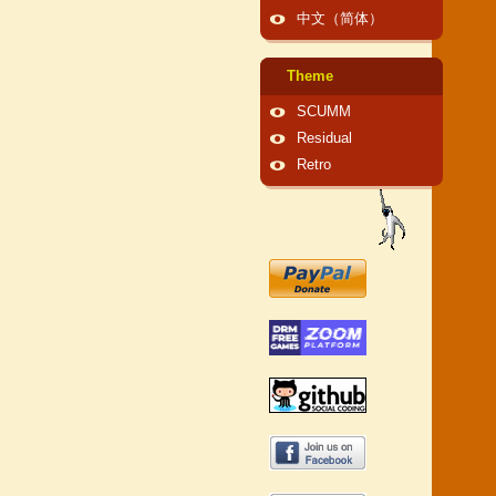
中文（简体）
Theme
SCUMM
Residual
Retro