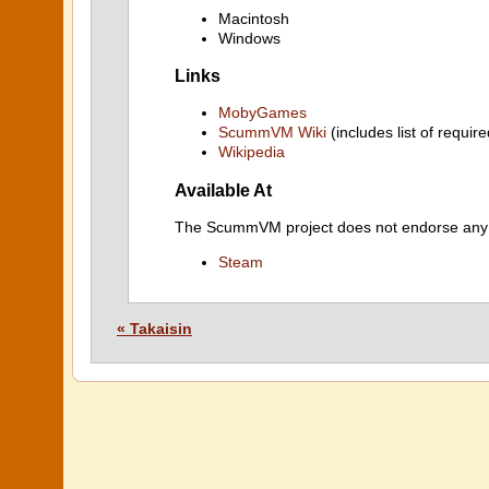
Macintosh
Windows
Links
MobyGames
ScummVM Wiki
(includes list of require
Wikipedia
Available At
The ScummVM project does not endorse any ind
Steam
« Takaisin