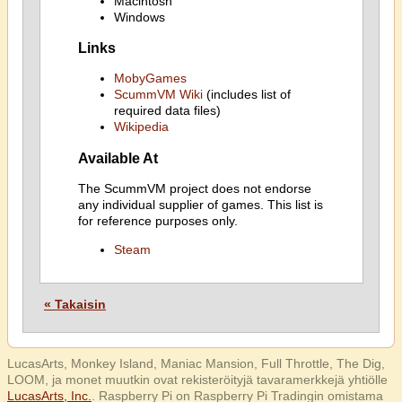
Macintosh
Windows
Links
MobyGames
ScummVM Wiki
(includes list of
required data files)
Wikipedia
Available At
The ScummVM project does not endorse
any individual supplier of games. This list is
for reference purposes only.
Steam
« Takaisin
LucasArts, Monkey Island, Maniac Mansion, Full Throttle, The Dig,
LOOM, ja monet muutkin ovat rekisteröityjä tavaramerkkejä yhtiölle
LucasArts, Inc.
. Raspberry Pi on Raspberry Pi Tradingin omistama