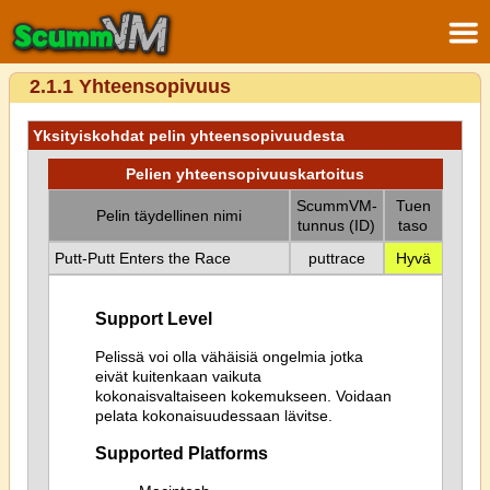
2.1.1 Yhteensopivuus
Yksityiskohdat pelin yhteensopivuudesta
Pelien yhteensopivuuskartoitus
ScummVM-
Tuen
Pelin täydellinen nimi
tunnus (ID)
taso
Putt-Putt Enters the Race
puttrace
Hyvä
Support Level
Pelissä voi olla vähäisiä ongelmia jotka
eivät kuitenkaan vaikuta
kokonaisvaltaiseen kokemukseen. Voidaan
pelata kokonaisuudessaan lävitse.
Supported Platforms