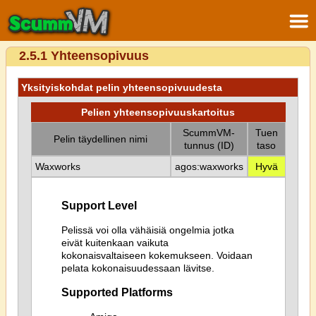
2.5.1 Yhteensopivuus
Yksityiskohdat pelin yhteensopivuudesta
Pelien yhteensopivuuskartoitus
ScummVM-
Tuen
Pelin täydellinen nimi
tunnus (ID)
taso
Waxworks
agos:waxworks
Hyvä
Support Level
Pelissä voi olla vähäisiä ongelmia jotka
eivät kuitenkaan vaikuta
kokonaisvaltaiseen kokemukseen. Voidaan
pelata kokonaisuudessaan lävitse.
Supported Platforms