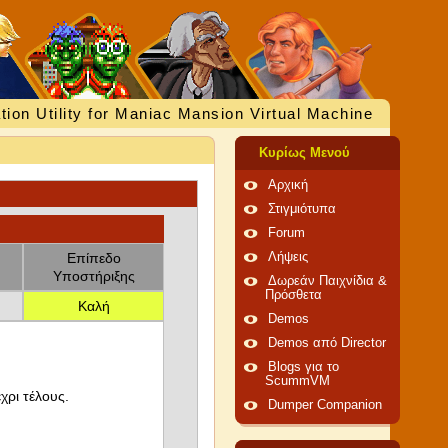
tion Utility for Maniac Mansion Virtual Machine
Κυρίως Μενού
Αρχική
Στιγμιότυπα
Forum
Επίπεδο
Λήψεις
Υποστήριξης
Δωρεάν Παιχνίδια &
Πρόσθετα
Καλή
Demos
Demos από Director
Blogs για το
ScummVM
χρι τέλους.
Dumper Companion