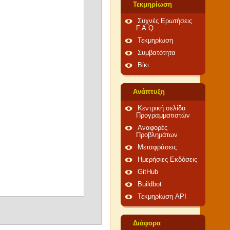
Τεκμηρίωση
Συχνές Ερωτήσεις
F.A.Q.
Τεκμηρίωση
Συμβατότητα
Βίκι
Ανάπτυξη
Κεντρική σελίδα
Προγραμματιστών
Αναφορές
Προβλημάτων
Μεταφράσεις
Ημερήσιες Εκδόσεις
GitHub
Buildbot
Τεκμηρίωση API
Διάφορα