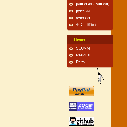
português (Portugal)
русский
svenska
中文（简体）
Theme
SCUMM
Residual
Retro