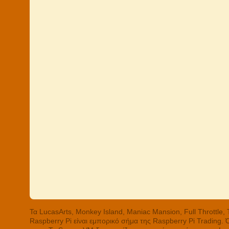
Τα LucasArts, Monkey Island, Maniac Mansion, Full Throttle
Raspberry Pi είναι εμπορικό σήμα της Raspberry Pi Trading.