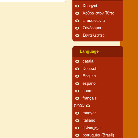
Χορηγοί
Άρθρα στον Τύπο
Επικοινωνία
Σύνδεσμοι
Συντελεστές
Language
català
Deutsch
English
español
suomi
français
עברית
magyar
italiano
ქართული
português (Brasil)