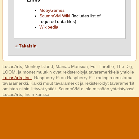
MobyGames
ScummVM Wiki
(includes list of
required data files)
Wikipedia
« Takaisin
LucasArts, Monkey Island, Maniac Mansion, Full Throttle, The Dig,
LOOM, ja monet muutkin ovat rekisteröityjä tavaramerkkejä yhtiölle
LucasArts, Inc.
. Raspberry Pi on Raspberry Pi Tradingin omistama
tavaramerkki. Kaikki muut tavaramerkit ja rekisteröidyt tavaramerkit
omistaa niihin liittyvät yhtiöt. ScummVM ei ole missään yhteistyössä
LucasArts, Inc:n kanssa.