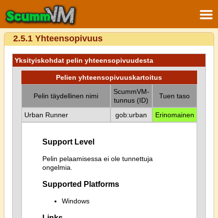
2.5.1 Yhteensopivuus
Yksityiskohdat pelin yhteensopivuudesta
Pelien yhteensopivuuskartoitus
ScummVM-
Pelin täydellinen nimi
Tuen taso
tunnus (ID)
Urban Runner
gob:urban
Erinomainen
Support Level
Pelin pelaamisessa ei ole tunnettuja
ongelmia.
Supported Platforms
Windows
Links