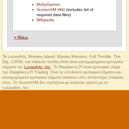
MobyGames
ScummVM Wiki
(includes list of
required data files)
Wikipedia
« Πίσω
Τα LucasArts, Monkey Island, Maniac Mansion, Full Throttle, The
Dig, LOOM, και πιθανόν πολλά άλλα είναι καταχωρημένα εμπορικά
σήματα της
LucasArts, Inc.
. Το Raspberry Pi είναι εμπορικό σήμα
της Raspberry Pi Trading. Όλα τα υπόλοιπα εμπορικά σήματα και
καταχωρημένα εμπορικά σήματα ανήκουν στις αντίστοιχες εταιρείες
τους. Το ScummVM δεν σχετίζεται με κανέναν τρόπο με τη
LucasArts, Inc.