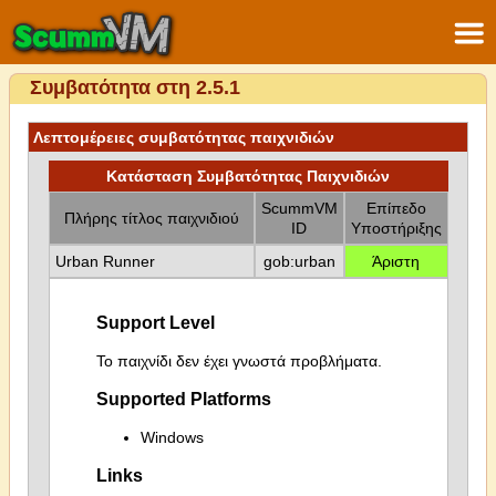
Συμβατότητα στη 2.5.1
Λεπτομέρειες συμβατότητας παιχνιδιών
Κατάσταση Συμβατότητας Παιχνιδιών
ScummVM
Επίπεδο
Πλήρης τίτλος παιχνιδιού
ID
Υποστήριξης
Urban Runner
gob:urban
Άριστη
Support Level
Το παιχνίδι δεν έχει γνωστά προβλήματα.
Supported Platforms
Windows
Links