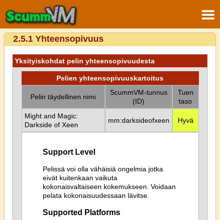
2.5.1 Yhteensopivuus
Yksityiskohdat pelin yhteensopivuudesta
Pelien yhteensopivuuskartoitus
ScummVM-tunnus
Tuen
Pelin täydellinen nimi
(ID)
taso
Might and Magic:
mm:darksideofxeen
Hyvä
Darkside of Xeen
Support Level
Pelissä voi olla vähäisiä ongelmia jotka
eivät kuitenkaan vaikuta
kokonaisvaltaiseen kokemukseen. Voidaan
pelata kokonaisuudessaan lävitse.
Supported Platforms