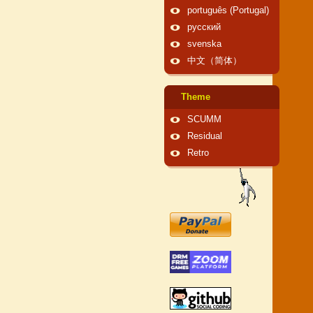
português (Portugal)
русский
svenska
中文（简体）
Theme
SCUMM
Residual
Retro