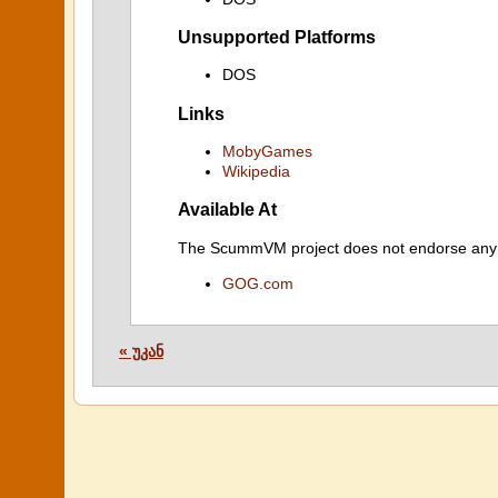
Unsupported Platforms
DOS
Links
MobyGames
Wikipedia
Available At
The ScummVM project does not endorse any ind
GOG.com
« უკან