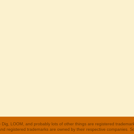
 Dig, LOOM, and probably lots of other things are registered trademar
 and registered trademarks are owned by their respective companies. S