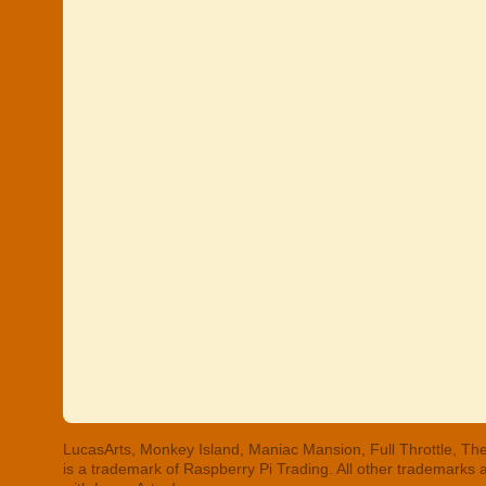
LucasArts, Monkey Island, Maniac Mansion, Full Throttle, The
is a trademark of Raspberry Pi Trading. All other trademarks