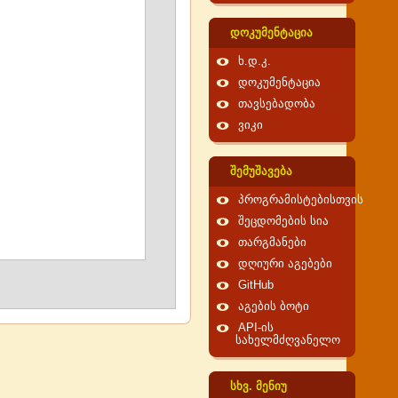
დოკუმენტაცია
ხ.დ.კ.
დოკუმენტაცია
თავსებადობა
ვიკი
შემუშავება
პროგრამისტებისთვის
შეცდომების სია
თარგმანები
დღიური აგებები
GitHub
აგების ბოტი
API-ის
სახელმძღვანელო
სხვ. მენიუ