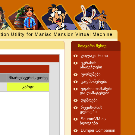
tion Utility for Maniac Mansion Virtual Machine
მთავარი მენიუ
ღილაკი Home
ეკრანის
ანაბეჭდები
ფორუმები
მხარდაჭერის დონე
გადმოწერები
კარგი
უფასო თამაშები
და დამატებები
დემოები
რეჟისორის
დემოები
ScummVM-ის
ბლოგები
Dumper Companion