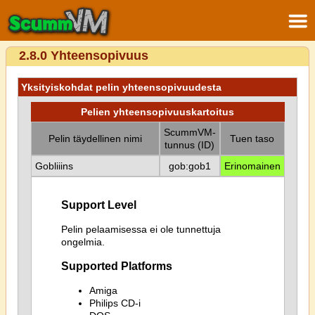
2.8.0 Yhteensopivuus
Yksityiskohdat pelin yhteensopivuudesta
Pelien yhteensopivuuskartoitus
ScummVM-
Pelin täydellinen nimi
Tuen taso
tunnus (ID)
Gobliiins
gob:gob1
Erinomainen
Support Level
Pelin pelaamisessa ei ole tunnettuja
ongelmia.
Supported Platforms
Amiga
Philips CD-i