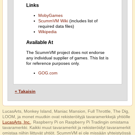
Links
MobyGames
ScummVM Wiki
(includes list of
required data files)
Wikipedia
Available At
The ScummVM project does not endorse
any individual supplier of games. This list is
for reference purposes only.
GOG.com
« Takaisin
LucasArts, Monkey Island, Maniac Mansion, Full Throttle, The Dig,
LOOM, ja monet muutkin ovat rekisteröityjä tavaramerkkejä yhtiölle
LucasArts, Inc.
. Raspberry Pi on Raspberry Pi Tradingin omistama
tavaramerkki. Kaikki muut tavaramerkit ja rekisteröidyt tavaramerkit
omistaa niihin liittyvät yhtiöt. ScummVM ei ole missään yhteistyössä