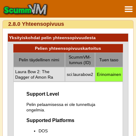
2.8.0 Yhteensopivuus
Yksityiskohdat pelin yhteensopivuudesta
Pelien yhteensopivuuskartoitus
ScummVM-
Pelin täydellinen nimi
Tuen taso
tunnus (ID)
Laura Bow 2: The
sci:laurabow2
Erinomainen
Dagger of Amon Ra
Support Level
Pelin pelaamisessa ei ole tunnettuja
ongelmia.
Supported Platforms
DOS