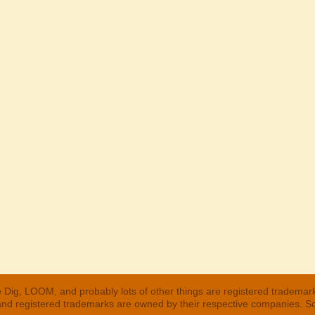
 Dig, LOOM, and probably lots of other things are registered trademar
 and registered trademarks are owned by their respective companies. S