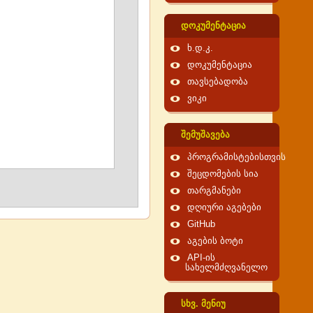
დოკუმენტაცია
ხ.დ.კ.
დოკუმენტაცია
თავსებადობა
ვიკი
შემუშავება
პროგრამისტებისთვის
შეცდომების სია
თარგმანები
დღიური აგებები
GitHub
აგების ბოტი
API-ის
სახელმძღვანელო
სხვ. მენიუ