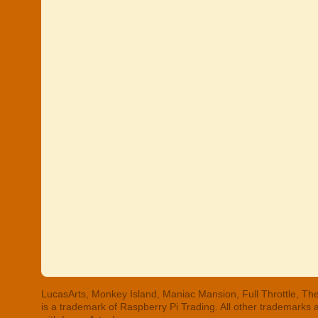
LucasArts, Monkey Island, Maniac Mansion, Full Throttle, The
is a trademark of Raspberry Pi Trading. All other trademarks