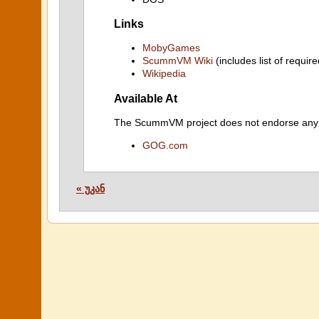
Links
MobyGames
ScummVM Wiki
(includes list of require
Wikipedia
Available At
The ScummVM project does not endorse any ind
GOG.com
« უკან