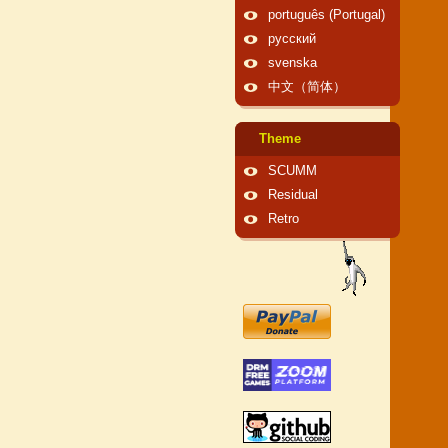
português (Portugal)
русский
svenska
中文（简体）
Theme
SCUMM
Residual
Retro