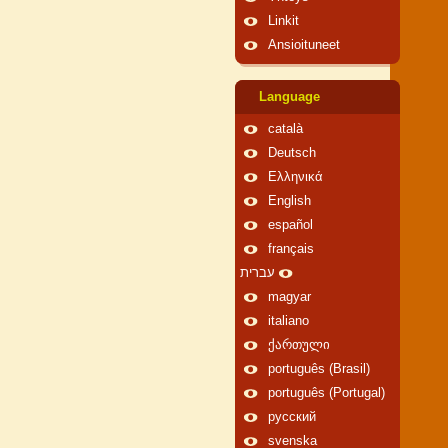
Linkit
Ansioituneet
Language
català
Deutsch
Ελληνικά
English
español
français
עברית
magyar
italiano
ქართული
português (Brasil)
português (Portugal)
русский
svenska