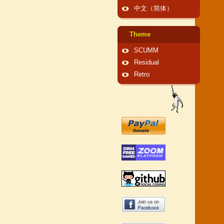
中文（简体）
Theme
SCUMM
Residual
Retro