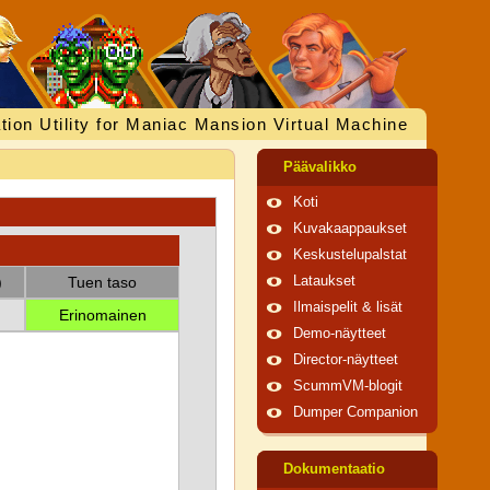
tion Utility for Maniac Mansion Virtual Machine
Päävalikko
Koti
Kuvakaappaukset
Keskustelupalstat
)
Tuen taso
Lataukset
Ilmaispelit & lisät
Erinomainen
Demo-näytteet
Director-näytteet
ScummVM-blogit
Dumper Companion
Dokumentaatio