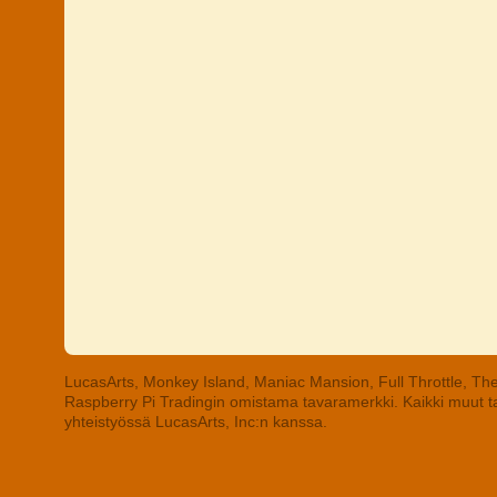
LucasArts, Monkey Island, Maniac Mansion, Full Throttle, The
Raspberry Pi Tradingin omistama tavaramerkki. Kaikki muut tav
yhteistyössä LucasArts, Inc:n kanssa.