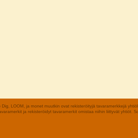
 Dig, LOOM, ja monet muutkin ovat rekisteröityjä tavaramerkkejä yhtiö
aramerkit ja rekisteröidyt tavaramerkit omistaa niihin liittyvät yhtiöt