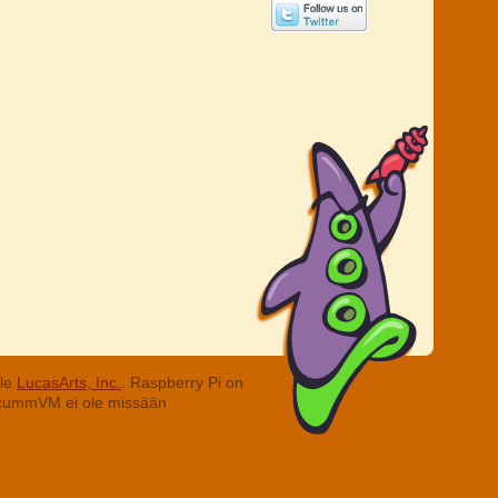
lle
LucasArts, Inc.
. Raspberry Pi on
. ScummVM ei ole missään