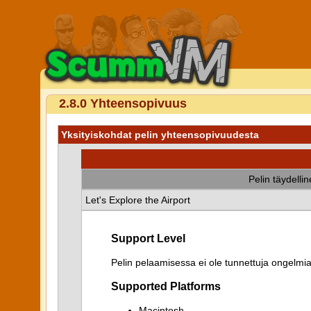
2.8.0 Yhteensopivuus
Yksityiskohdat pelin yhteensopivuudesta
Pelin täydelli
Let's Explore the Airport
Support Level
Pelin pelaamisessa ei ole tunnettuja ongelmia
Supported Platforms
Macintosh