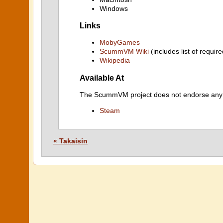
Windows
Links
MobyGames
ScummVM Wiki
(includes list of require
Wikipedia
Available At
The ScummVM project does not endorse any ind
Steam
« Takaisin