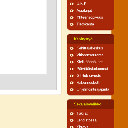
U.K.K.
Asiakirjat
Yhteensopivuus
Tietokanta
Kehitystyö
Kehittäjäkeskus
Virheenseuranta
Kielikäännökset
Päivittäiskokoomat
GitHub-sivusto
Rakennusbotti
Ohjelmointirajapinta
Sekalaisvalikko
Tukijat
Lehdistössä
Yhteys