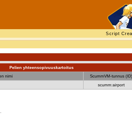
Script Crea
Pelien yhteensopivuuskartoitus
nen nimi
ScummVM-tunnus (ID
scumm:airport
.