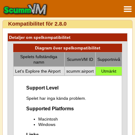
Kompatibilitet för 2.8.0
Detaljer om spelkompatibilitet
Diagram över spelkompatibilitet
Spelets fullständiga
ScummVM ID
Supportnivå
namn
Let's Explore the Airport
scumm:airport
Utmärkt
Support Level
Spelet har inga kända problem.
Supported Platforms
Macintosh
Windows
Links