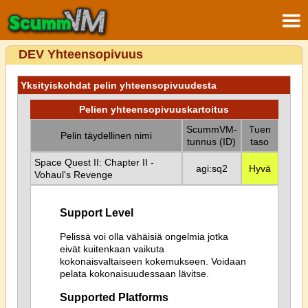
DEV Yhteensopivuus
Yksityiskohdat pelin yhteensopivuudesta
Pelien yhteensopivuuskartoitus
ScummVM-
Tuen
Pelin täydellinen nimi
tunnus (ID)
taso
Space Quest II: Chapter II -
agi:sq2
Hyvä
Vohaul's Revenge
Support Level
Pelissä voi olla vähäisiä ongelmia jotka
eivät kuitenkaan vaikuta
kokonaisvaltaiseen kokemukseen. Voidaan
pelata kokonaisuudessaan lävitse.
Supported Platforms