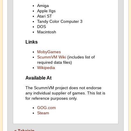
Amiga
Apple IIgs
Atari ST
Tandy Color Computer 3
DOS
Macintosh
Links
MobyGames
ScummVM Wiki
(includes list of
required data files)
Wikipedia
Available At
The ScummVM project does not endorse
any individual supplier of games. This list is
for reference purposes only.
GOG.com
Steam
« Takaisin