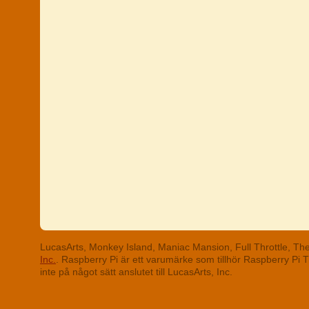
LucasArts, Monkey Island, Maniac Mansion, Full Throttle, T
Inc.
. Raspberry Pi är ett varumärke som tillhör Raspberry Pi
inte på något sätt anslutet till LucasArts, Inc.