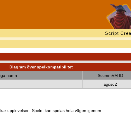
Script Crea
Diagram över spelkompatibilitet
diga namn
ScummVM ID
agi:sq2
kar upplevelsen. Spelet kan spelas hela vägen igenom.