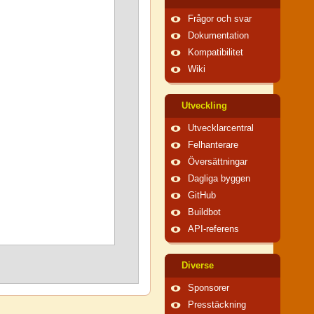
Frågor och svar
Dokumentation
Kompatibilitet
Wiki
Utveckling
Utvecklarcentral
Felhanterare
Översättningar
Dagliga byggen
GitHub
Buildbot
API-referens
Diverse
Sponsorer
Presstäckning