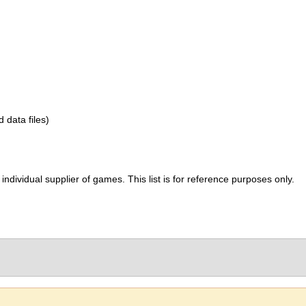
d data files)
ividual supplier of games. This list is for reference purposes only.