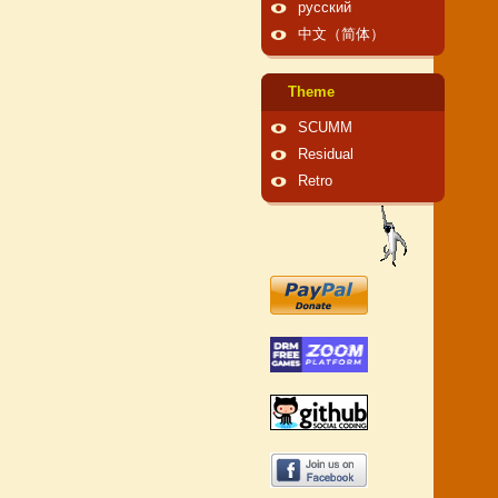
русский
中文（简体）
Theme
SCUMM
Residual
Retro