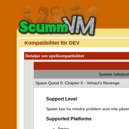
Kompatibilitet för DEV
Detaljer om spelkompatibilitet
Spelets fullstän
Space Quest II: Chapter II - Vohaul's Revenge
Support Level
Spelet kan ha mindre problem som inte påver
Supported Platforms
Amiga