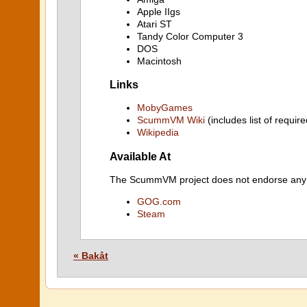
Apple IIgs
Atari ST
Tandy Color Computer 3
DOS
Macintosh
Links
MobyGames
ScummVM Wiki
(includes list of require
Wikipedia
Available At
The ScummVM project does not endorse any ind
GOG.com
Steam
« Bakåt