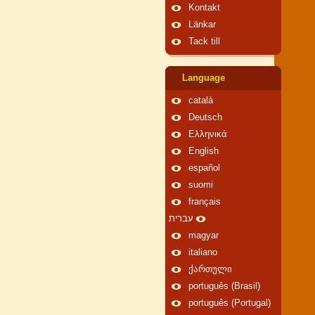
Kontakt
Länkar
Tack till
Language
català
Deutsch
Ελληνικά
English
español
suomi
français
עברית
magyar
italiano
ქართული
português (Brasil)
português (Portugal)