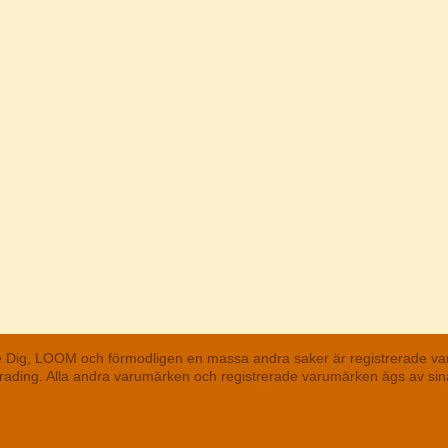
he Dig, LOOM och förmodligen en massa andra saker är registrerade va
 Trading. Alla andra varumärken och registrerade varumärken ägs av s