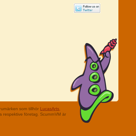
rumärken som tillhör
LucasArts,
ina respektive företag. ScummVM är