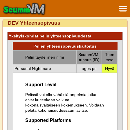
DEV Yhteensopivuus
Yksityiskohdat pelin yhteensopivuudesta
Pelien yhteensopivuuskartoitus
ScummVM-
Tuen
Pelin täydellinen nimi
tunnus (ID)
taso
Personal Nightmare
agos:pn
Hyvä
Support Level
Pelissä voi olla vähäisiä ongelmia jotka
eivät kuitenkaan vaikuta
kokonaisvaltaiseen kokemukseen. Voidaan
pelata kokonaisuudessaan lävitse.
Supported Platforms