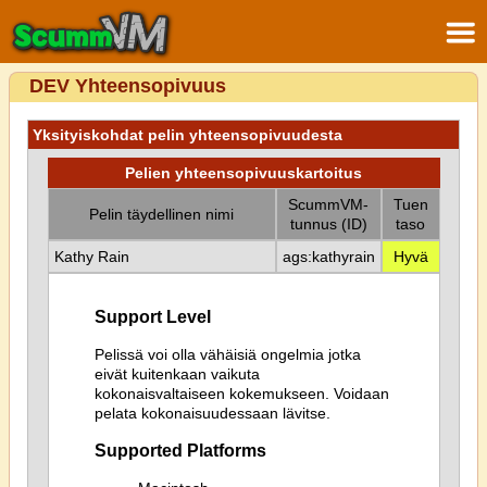
DEV Yhteensopivuus
Yksityiskohdat pelin yhteensopivuudesta
Pelien yhteensopivuuskartoitus
ScummVM-
Tuen
Pelin täydellinen nimi
tunnus (ID)
taso
Kathy Rain
ags:kathyrain
Hyvä
Support Level
Pelissä voi olla vähäisiä ongelmia jotka
eivät kuitenkaan vaikuta
kokonaisvaltaiseen kokemukseen. Voidaan
pelata kokonaisuudessaan lävitse.
Supported Platforms