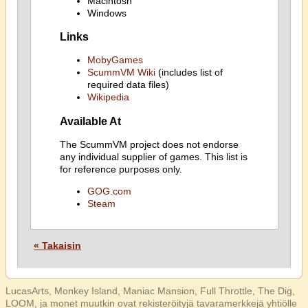
Macintosh
Windows
Links
MobyGames
ScummVM Wiki
(includes list of
required data files)
Wikipedia
Available At
The ScummVM project does not endorse
any individual supplier of games. This list is
for reference purposes only.
GOG.com
Steam
« Takaisin
LucasArts, Monkey Island, Maniac Mansion, Full Throttle, The Dig,
LOOM, ja monet muutkin ovat rekisteröityjä tavaramerkkejä yhtiölle