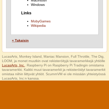
Macintosh
Windows
Links
MobyGames
Wikipedia
« Takaisin
LucasArts, Monkey Island, Maniac Mansion, Full Throttle, The Dig,
LOOM, ja monet muutkin ovat rekisteröityjä tavaramerkkejä yhtiölle
LucasArts, Inc.
. Raspberry Pi on Raspberry Pi Tradingin omistama
tavaramerkki. Kaikki muut tavaramerkit ja rekisteröidyt tavaramerkit
omistaa niihin liittyvät yhtiöt. ScummVM ei ole missään yhteistyössä
LucasArts, Inc:n kanssa.