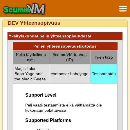
DEV Yhteensopivuus
Yksityiskohdat pelin yhteensopivuudesta
Pelien yhteensopivuuskartoitus
Pelin täydellinen
ScummVM-tunnus
Tuen taso
nimi
(ID)
Magic Tales:
Baba Yaga and
composer:babayaga
Testaamaton
the Magic Geese
Support Level
Peli vaatii testaamista eikä välttämättä ole
kokonaan pelattavissa
Supported Platforms