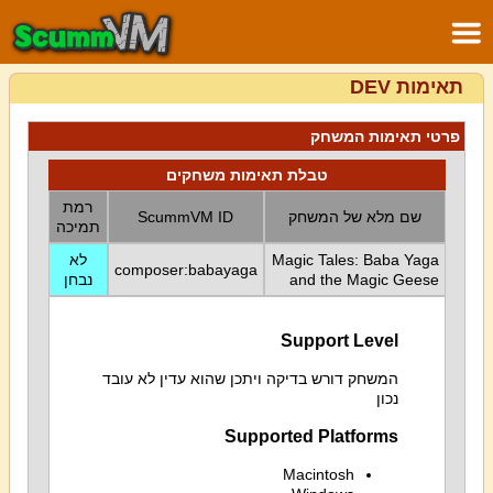
תאימות DEV
פרטי תאימות המשחק
טבלת תאימות משחקים
רמת
שם מלא של המשחק
ScummVM ID
תמיכה
Magic Tales: Baba Yaga
לא
composer:babayaga
and the Magic Geese
נבחן
Support Level
המשחק דורש בדיקה ויתכן שהוא עדין לא עובד
נכון
Supported Platforms
Macintosh