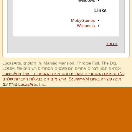
Windows
Links
MobyGames
Wikipedia
« חזור
LucasArts, אי הקופים, Maniac Mansion, Throttle Full, The Dig,
LOOM, וכנראה המון דברים אחרים הם סימנים מסחריים רשומים של
LucasArts, Inc . כל הסימנים המסחריים האחרים והסימנים המסחריים
הרשומים הם בבעלות החברות שלהם. ScummVM אינה קשורה בשום
צורה עם LucasArts, Inc.