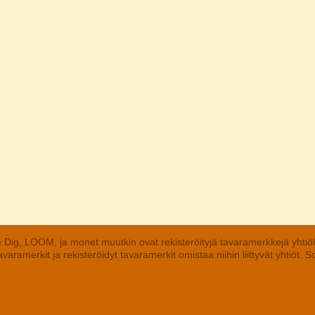
 Dig, LOOM, ja monet muutkin ovat rekisteröityjä tavaramerkkejä yhtiö
aramerkit ja rekisteröidyt tavaramerkit omistaa niihin liittyvät yhtiöt