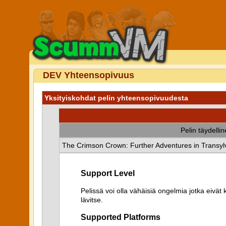
DEV Yhteensopivuus
Yksityiskohdat pelin yhteensopivuudesta
Pelin täydelli
The Crimson Crown: Further Adventures in Transyl
Support Level
Pelissä voi olla vähäisiä ongelmia jotka eiv
lävitse.
Supported Platforms