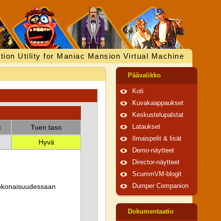
tion Utility for Maniac Mansion Virtual Machine
Päävalikko
Koti
Kuvakaappaukset
Keskustelupalstat
)
Tuen taso
Lataukset
Ilmaispelit & lisät
Hyvä
Demo-näytteet
Director-näytteet
ScummVM-blogit
 kokonaisuudessaan
Dumper Companion
Dokumentaatio