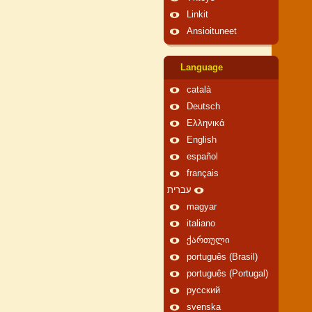
Linkit
Ansioituneet
Language
català
Deutsch
Ελληνικά
English
español
français
עברית
magyar
italiano
ქართული
português (Brasil)
português (Portugal)
русский
svenska