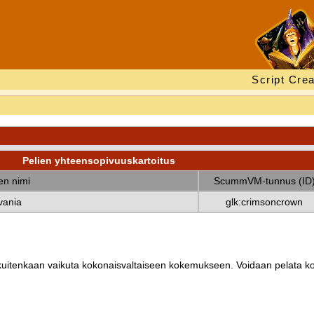
Script Crea
Pelien yhteensopivuuskartoitus
nen nimi
ScummVM-tunnus (ID
vania
glk:crimsoncrown
ät kuitenkaan vaikuta kokonaisvaltaiseen kokemukseen. Voidaan pelata