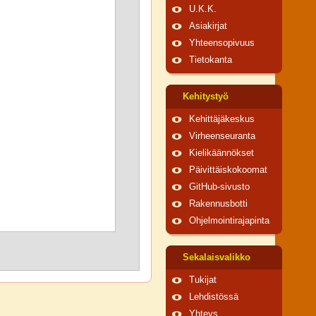
U.K.K.
Asiakirjat
Yhteensopivuus
Tietokanta
Kehitystyö
Kehittäjäkeskus
Virheenseuranta
Kielikäännökset
Päivittäiskokoomat
GitHub-sivusto
Rakennusbotti
Ohjelmointirajapinta
Sekalaisvalikko
Tukijat
Lehdistössä
Yhteys