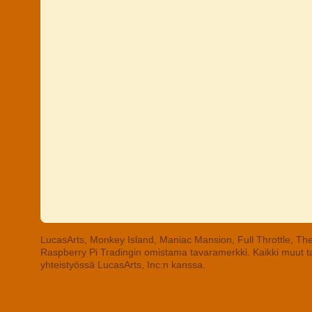
LucasArts, Monkey Island, Maniac Mansion, Full Throttle, The
Raspberry Pi Tradingin omistama tavaramerkki. Kaikki muut tav
yhteistyössä LucasArts, Inc:n kanssa.