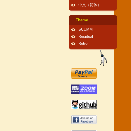
中文（简体）
Theme
SCUMM
Residual
Retro