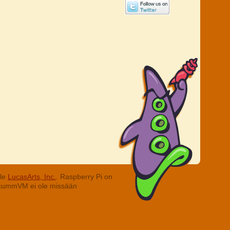
lle
LucasArts, Inc.
. Raspberry Pi on
. ScummVM ei ole missään