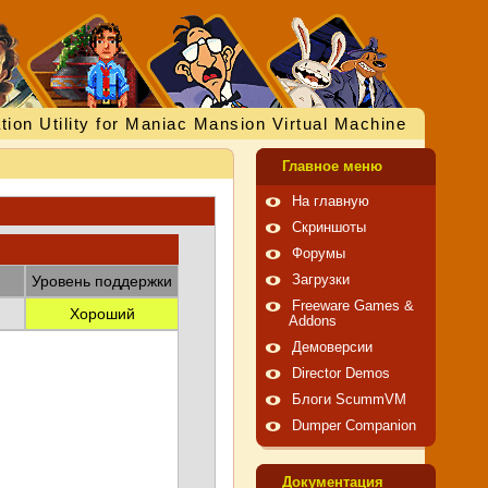
tion Utility for Maniac Mansion Virtual Machine
Главное меню
На главную
Скриншоты
Форумы
Уровень поддержки
Загрузки
Freeware Games &
Хороший
Addons
Демоверсии
Director Demos
Блоги ScummVM
Dumper Companion
Документация