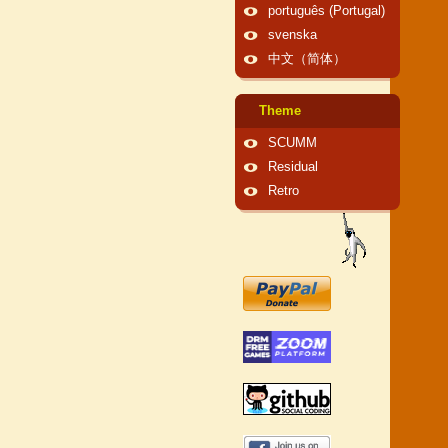
português (Portugal)
svenska
中文（简体）
Theme
SCUMM
Residual
Retro