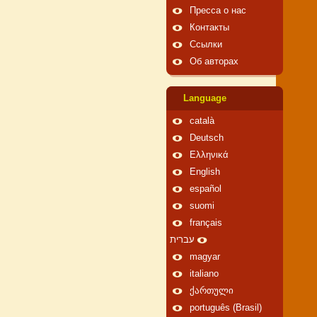
Пресса о нас
Контакты
Ссылки
Об авторах
Language
català
Deutsch
Ελληνικά
English
español
suomi
français
עברית
magyar
italiano
ქართული
português (Brasil)