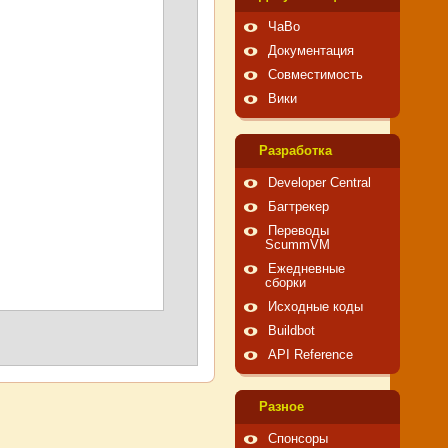
ЧаВо
Документация
Совместимость
Вики
Pазработка
Developer Central
Багтрекер
Переводы
ScummVM
Ежедневные
сборки
Исходные коды
Buildbot
API Reference
Pазное
Спонсоры