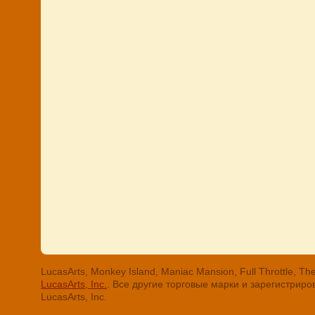
LucasArts, Monkey Island, Maniac Mansion, Full Throttle
LucasArts, Inc.
. Все другие торговые марки и зарегистри
LucasArts, Inc.