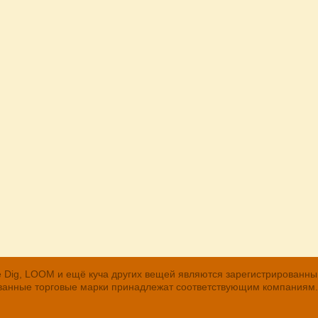
, The Dig, LOOM и ещё куча других вещей являются зарегистрирован
рованные торговые марки принадлежат соответствующим компаниям