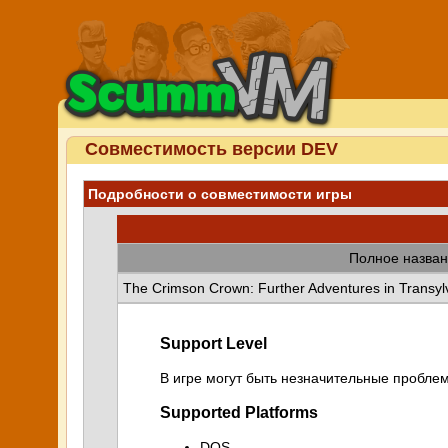
Совместимость версии DEV
Подробности о совместимости игры
Полное назван
The Crimson Crown: Further Adventures in Transyl
Support Level
В игре могут быть незначительные проблем
Supported Platforms
DOS