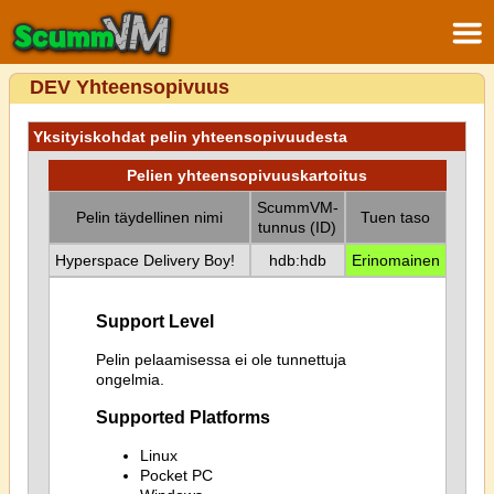
DEV Yhteensopivuus
Yksityiskohdat pelin yhteensopivuudesta
Pelien yhteensopivuuskartoitus
ScummVM-
Pelin täydellinen nimi
Tuen taso
tunnus (ID)
Hyperspace Delivery Boy!
hdb:hdb
Erinomainen
Support Level
Pelin pelaamisessa ei ole tunnettuja
ongelmia.
Supported Platforms
Linux
Pocket PC