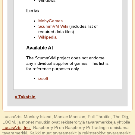
Windows
Links
MobyGames
ScummVM Wiki
(includes list of
required data files)
Wikipedia
Available At
The ScummVM project does not endorse
any individual supplier of games. This list is
for reference purposes only.
ixsoft
« Takaisin
LucasArts, Monkey Island, Maniac Mansion, Full Throttle, The Dig,
LOOM, ja monet muutkin ovat rekisteröityjä tavaramerkkejä yhtiölle
LucasArts, Inc.
. Raspberry Pi on Raspberry Pi Tradingin omistama
tavaramerkki. Kaikki muut tavaramerkit ja rekisteröidyt tavaramerkit