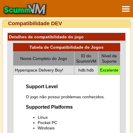
Compatibilidade DEV
Detalhes de compatibilidade do jogo
Tabela de Compatibilidade de Jogos
ID do
Nível de
Nome Completo do Jogo
ScummVM
Suporte
Hyperspace Delivery Boy!
hdb:hdb
Excelente
Support Level
O jogo não possui problemas conhecidos.
Supported Platforms
Linux
Pocket PC
Windows