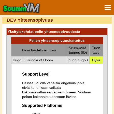
DEV Yhteensopivuus
Yksityiskohdat pelin yhteensopivuudesta
Pelien yhteensopivuuskartoitus
ScummVM-
Tuen
Pelin täydellinen nimi
tunnus (ID)
taso
Hugo III: Jungle of Doom
hugo:hugo3
Hyvä
Support Level
Pelissä voi olla vähäisiä ongelmia jotka
eivät kuitenkaan vaikuta
kokonaisvaltaiseen kokemukseen. Voidaan
pelata kokonaisuudessaan lävitse.
Supported Platforms