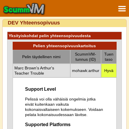
DEV Yhteensopivuus
Yksityiskohdat pelin yhteensopivuudesta
Pelien yhteensopivuuskartoitus
ScummVM-
Tuen
Pelin täydellinen nimi
tunnus (ID)
taso
Marc Brown's Arthur's
mohawk:arthur
Hyvä
Teacher Trouble
Support Level
Pelissä voi olla vähäisiä ongelmia jotka
eivät kuitenkaan vaikuta
kokonaisvaltaiseen kokemukseen. Voidaan
pelata kokonaisuudessaan lävitse.
Supported Platforms