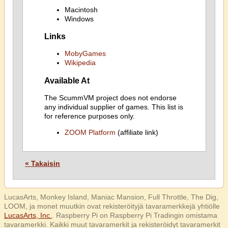
Macintosh
Windows
Links
MobyGames
Wikipedia
Available At
The ScummVM project does not endorse
any individual supplier of games. This list is
for reference purposes only.
ZOOM Platform
(affiliate link)
« Takaisin
LucasArts, Monkey Island, Maniac Mansion, Full Throttle, The Dig,
LOOM, ja monet muutkin ovat rekisteröityjä tavaramerkkejä yhtiölle
LucasArts, Inc.
. Raspberry Pi on Raspberry Pi Tradingin omistama
tavaramerkki. Kaikki muut tavaramerkit ja rekisteröidyt tavaramerkit