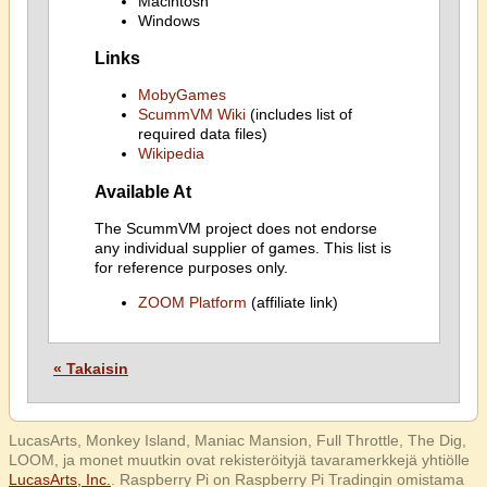
Macintosh
Windows
Links
MobyGames
ScummVM Wiki
(includes list of
required data files)
Wikipedia
Available At
The ScummVM project does not endorse
any individual supplier of games. This list is
for reference purposes only.
ZOOM Platform
(affiliate link)
« Takaisin
LucasArts, Monkey Island, Maniac Mansion, Full Throttle, The Dig,
LOOM, ja monet muutkin ovat rekisteröityjä tavaramerkkejä yhtiölle
LucasArts, Inc.
. Raspberry Pi on Raspberry Pi Tradingin omistama