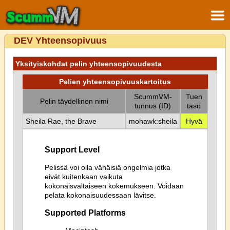
DEV Yhteensopivuus
Yksityiskohdat pelin yhteensopivuudesta
Pelien yhteensopivuuskartoitus
ScummVM-
Tuen
Pelin täydellinen nimi
tunnus (ID)
taso
Sheila Rae, the Brave
mohawk:sheila
Hyvä
Support Level
Pelissä voi olla vähäisiä ongelmia jotka
eivät kuitenkaan vaikuta
kokonaisvaltaiseen kokemukseen. Voidaan
pelata kokonaisuudessaan lävitse.
Supported Platforms